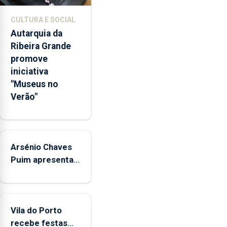
promoção
de
CULTURA E SOCIAL
competências
Autarquia da
pessoais,
Ribeira Grande
emocionais
promove
e
iniciativa
sociais
"Museus no
junto
Verão"
das
crianças
Arsénio Chaves
Puim apresenta
obras na
Biblioteca de Vila
do Porto
Vila do Porto
recebe festas