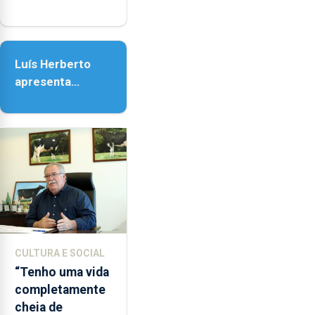
em honra de
Nossa Senhora
da Assunção
Luís Herberto
apresenta
‘Lugares da
Paisagem’
CULTURA E SOCIAL
“Tenho uma vida
completamente
cheia de