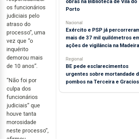
obras na Biblioteca de Vila do
os funcionários
Porto
judiciais pelo
Nacional
atraso do
Exército e PSP já percorrera
processo”, uma
mais de 37 mil quilómetros e
vez que “o
ações de vigilância na Madeir
inquérito
demorou mais
Regional
de 10 anos”.
BE pede esclarecimentos
urgentes sobre mortandade 
“Não foi por
pombos na Terceira e Gracio
culpa dos
funcionários
judiciais” que
houve tanta
morosidade
neste processo”,
afirmou.