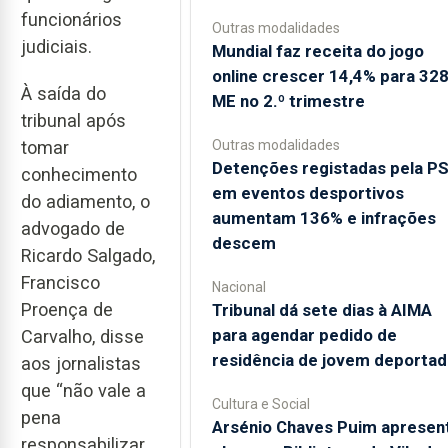
funcionários
Outras modalidades
judiciais.
Mundial faz receita do jogo
online crescer 14,4% para 32
À saída do
ME no 2.º trimestre
tribunal após
Outras modalidades
tomar
Detenções registadas pela P
conhecimento
em eventos desportivos
do adiamento, o
aumentam 136% e infrações
advogado de
descem
Ricardo Salgado,
Francisco
Nacional
Proença de
Tribunal dá sete dias à AIMA
para agendar pedido de
Carvalho, disse
residência de jovem deporta
aos jornalistas
que “não vale a
Cultura e Social
pena
Arsénio Chaves Puim apresen
responsabilizar