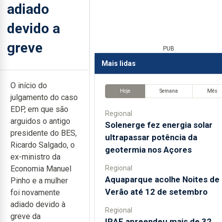
adiado
devido a
greve
PUB
Mais lidas
O início do
Hoje
Semana
Mês
julgamento do caso
EDP, em que são
Regional
arguidos o antigo
Solenerge fez energia solar
presidente do BES,
ultrapassar potência da
Ricardo Salgado, o
geotermia nos Açores
ex-ministro da
Regional
Economia Manuel
Aquaparque acolhe Noites de
Pinho e a mulher
Verão até 12 de setembro
foi novamente
adiado devido à
Regional
greve da
IRAE apreendeu mais de 32