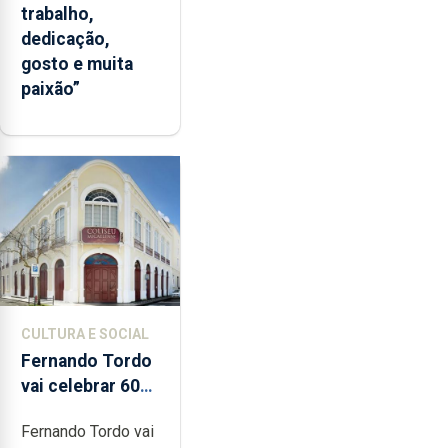
trabalho,
dedicação,
gosto e muita
paixão”
CULTURA E SOCIAL
Fernando Tordo
vai celebrar 60
anos de carreira
Fernando Tordo vai
no Coliseu