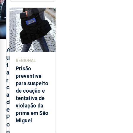
de
monitorização
de infrassons
dos Açores
A
u
REGIONAL
t
Prisão
a
preventiva
r
para suspeito
c
de coação e
a
tentativa de
d
violação da
e
prima em São
P
Miguel
o
n