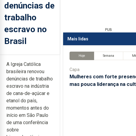
denúncias de
trabalho
escravo no
PUB
Brasil
Mais lidas
Hoje
Semana
M
A Igreja Católica
Capa
brasileira renovou
Mulheres com forte presen
denúncias de trabalho
mas pouca liderança na cul
escravo na indústria
de cana-de-açúcar e
etanol do país,
momentos antes do
início em São Paulo
de uma conferência
sobre