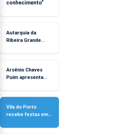
conhecimento”
municípios.
Autarquia da
Ribeira Grande
promove iniciativa
"Museus no Verão"
Arsénio Chaves
Puim apresenta
obras na Biblioteca
de Vila do Porto
Vila do Porto
recebe festas em
honra de Nossa
Senhora da