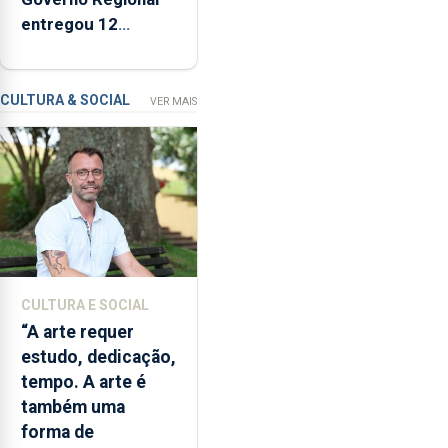
de
entregou 12
um
apartamentos na
modelo
freguesia da Maia
de
CULTURA & SOCIAL
VER MAIS
financiamento
para
os
bombeiros
dos
Açores
com
responsabilidades
partilhadas
CULTURA E SOCIAL
entre
“A arte requer
o
estudo, dedicação,
Governo
tempo. A arte é
Regional
também uma
e
forma de
os