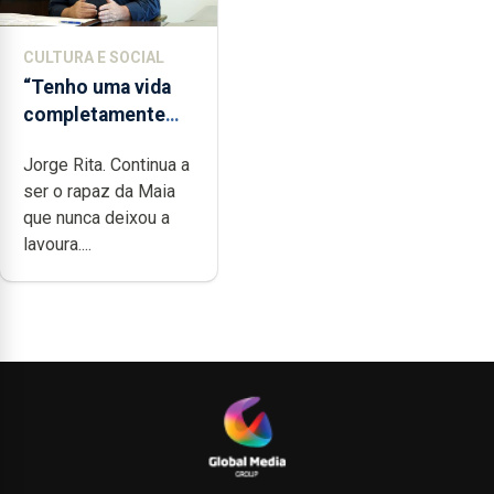
CULTURA E SOCIAL
“Tenho uma vida
completamente
cheia de trabalho,
Jorge Rita. Continua a
dedicação, gosto e
ser o rapaz da Maia
muita paixão”
que nunca deixou a
lavoura....