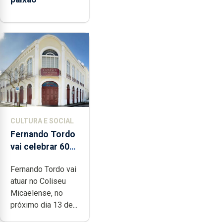
CULTURA E SOCIAL
Fernando Tordo
vai celebrar 60
anos de carreira
Fernando Tordo vai
no Coliseu
atuar no Coliseu
Micaelense
Micaelense, no
próximo dia 13 de...