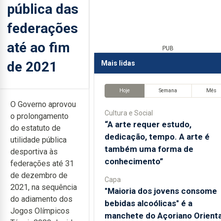
pública das
federações
até ao fim
PUB
de 2021
Mais lidas
Hoje
Semana
Mês
O Governo aprovou
Cultura e Social
o prolongamento
“A arte requer estudo,
do estatuto de
dedicação, tempo. A arte é
utilidade pública
também uma forma de
desportiva às
conhecimento”
federações até 31
de dezembro de
Capa
2021, na sequência
"Maioria dos jovens consome
do adiamento dos
bebidas alcoólicas" é a
Jogos Olímpicos
manchete do Açoriano Orienta