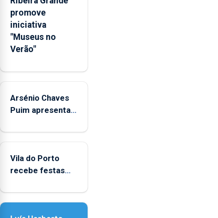
Ribeira Grande
anunciou
promove
o
iniciativa
Governo
"Museus no
Regional.
Verão"
Arsénio Chaves
Puim apresenta
obras na
Biblioteca de Vila
do Porto
Vila do Porto
recebe festas
em honra de
Nossa Senhora
da Assunção