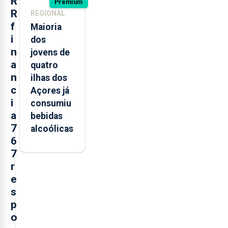
R
Premium
R
REGIONAL
f
Maioria
i
dos
n
jovens de
a
quatro
n
ilhas dos
c
Açores já
i
consumiu
a
bebidas
7
alcoólicas
6
7
r
e
s
p
o