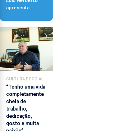
Luís Herberto
apresenta
‘Lugares da
Paisagem’
CULTURA E SOCIAL
“Tenho uma vida
completamente
cheia de
trabalho,
dedicação,
gosto e muita
paixão”