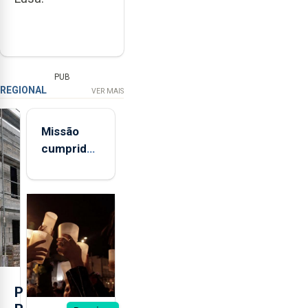
PUB
REGIONAL
VER MAIS
Missão
cumprida:
militares
açorianos
regressam
após
missão na
Roménia
P