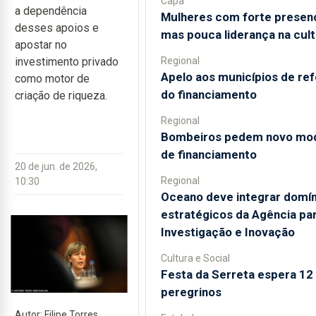
Capa
a dependência
Mulheres com forte presen
desses apoios e
mas pouca liderança na cult
apostar no
Regional
investimento privado
Apelo aos municípios de re
como motor de
do financiamento
criação de riqueza.
Regional
Bombeiros pedem novo mo
de financiamento
20 de jun. de 2026,
Regional
10:30
Oceano deve integrar domín
estratégicos da Agência par
Investigação e Inovação
Cultura e Social
Festa da Serreta espera 12 
peregrinos
Autor: Filipe Torres