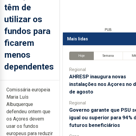
têm de
utilizar os
fundos para
PUB
Mais lidas
ficarem
menos
Hoje
Semana
M
dependentes
Regional
AHRESP inaugura novas
instalações nos Açores no d
Comissária europeia
de agosto
Maria Luís
Regional
Albuquerque
Governo garante que PSU s
defendeu ontem que
igual ou superior para 94% 
os Açores devem
futuros beneficiários
usar os fundos
europeus para reduzir