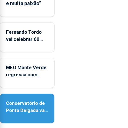
e muita paixão”
Fernando Tordo
vai celebrar 60
anos de carreira
no Coliseu
Micaelense
MEO Monte Verde
regressa com
reforço da
acessibilidade
Conservatório de
Ponta Delgada vai
contar com novos
instrumentos