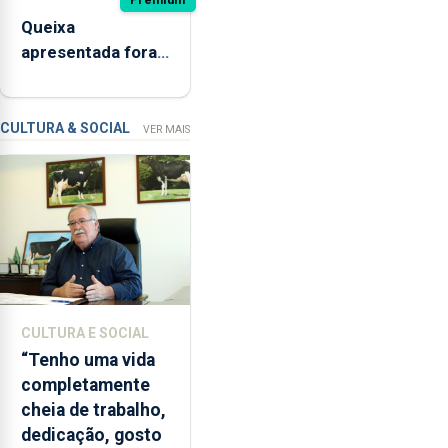
estado
Queixa
interditada
apresentada fora
devido
do prazo faz cair
“a
condenação por
contaminação
violação
CULTURA & SOCIAL
VER MAIS
microbiológica”,
pela
terceira
vez
desde
o
início
da
época
CULTURA E SOCIAL
balnear
“Tenho uma vida
completamente
cheia de trabalho,
dedicação, gosto