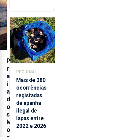
marcas
brancas com
selo Marca
Açores
P
r
REGIONAL
a
Mais de 380
i
ocorrências
a
registadas
d
de apanha
o
ilegal de
s
lapas entre
M
2022 e 2026
o