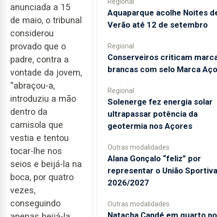
Regional
anunciada a 15
Aquaparque acolhe Noites d
de maio, o tribunal
Verão até 12 de setembro
considerou
provado que o
Regional
Conserveiros criticam marc
padre, contra a
brancas com selo Marca Aç
vontade da jovem,
“abraçou-a,
Regional
introduziu a mão
Solenerge fez energia solar
dentro da
ultrapassar potência da
camisola que
geotermia nos Açores
vestia e tentou
Outras modalidades
tocar-lhe nos
Alana Gonçalo “feliz” por
seios e beijá-la na
representar o União Sportiv
boca, por quatro
2026/2027
vezes,
conseguindo
Outras modalidades
Natacha Candé em quarto no
apenas beijá-la