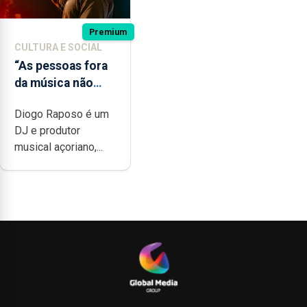
Premium
CULTURA E SOCIAL
“As pessoas fora
da música não
têm a noção do
Diogo Raposo é um
quão difícil é
DJ e produtor
produzir uma
musical açoriano,...
música”