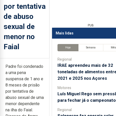
por tentativa
de abuso
sexual de
PUB
Mais lidas
menor no
Faial
Hoje
Semana
Mê
Regional
IRAE apreendeu mais de 32
Padre foi condenado
toneladas de alimentos entr
a uma pena
2021 e 2025 nos Açores
suspensa de 1 ano e
8 meses de prisão
Motores
por tentativa de
Luís Miguel Rego sem press
abuso sexual de uma
para fechar já o campeonato
menor dependente
na ilha do Faial.
Regional
Solenerge fez energia solar