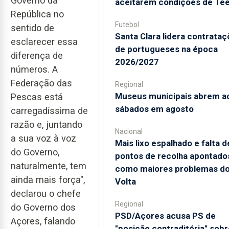
Governo da
aceitarem condições de Te
República no
Futebol
sentido de
Santa Clara lidera contrata
esclarecer essa
de portugueses na época
diferença de
2026/2027
números. A
Federação das
Regional
Museus municipais abrem a
Pescas está
sábados em agosto
carregadíssima de
razão e, juntando
Nacional
a sua voz à voz
Mais lixo espalhado e falta d
do Governo,
pontos de recolha apontado
naturalmente, tem
como maiores problemas d
ainda mais força",
Volta
declarou o chefe
Regional
do Governo dos
PSD/Açores acusa PS de
Açores, falando
"posição contraditória" sobr