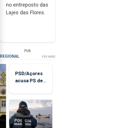
no entreposto das
Lajes das Flores.
PUB
REGIONAL
VER MAIS
PSD/Açores
acusa PS de
"posição
contraditória"
sobre
evolução
turística