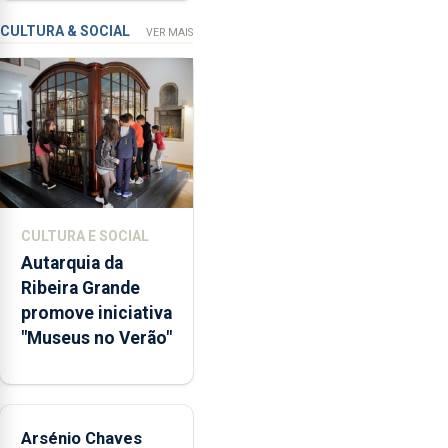
missão na Roménia
Verão”,
que
CULTURA & SOCIAL
VER MAIS
garante
a
abertura
dos
museus
e
núcleos
museológicos
CULTURA E SOCIAL
integrados
Autarquia da
na
Ribeira Grande
Rede
promove iniciativa
Municipal
"Museus no Verão"
de
Museus
aos
sábados
Arsénio Chaves
durante