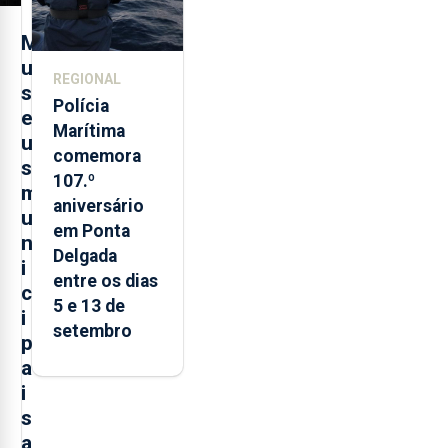
M
u
REGIONAL
s
Polícia
e
Marítima
u
comemora
s
107.º
m
aniversário
u
em Ponta
n
Delgada
i
entre os dias
c
5 e 13 de
i
setembro
p
a
i
s
a