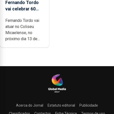
Fernando Tordo
vai celebrar 60
anos de carreira
Fernando Tordo vai
no Coliseu
atuar no Coliseu
Micaelense
Micaelense, no
próximo dia 13 de...
Acerca do Jornal
Estatuto editorial
Publicidade
Classificados
Contactos
Ficha Técnica
Termos de uso