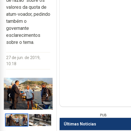
de razão" sobre os
valores da quota de
atum-voador, pedindo
também o
governante
esclarecimentos
sobre o tema.
27 de jun. de 2019,
10:18
‹
›
PUB
Últimas Notícias