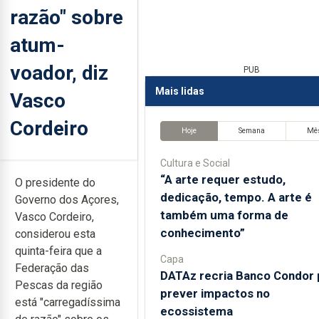
razão" sobre
atum-
voador, diz
PUB
Mais lidas
Vasco
Cordeiro
Hoje
Semana
Mê
Cultura e Social
“A arte requer estudo,
O presidente do
dedicação, tempo. A arte é
Governo dos Açores,
também uma forma de
Vasco Cordeiro,
conhecimento”
considerou esta
quinta-feira que a
Capa
Federação das
DATAz recria Banco Condor 
Pescas da região
prever impactos no
está "carregadíssima
ecossistema