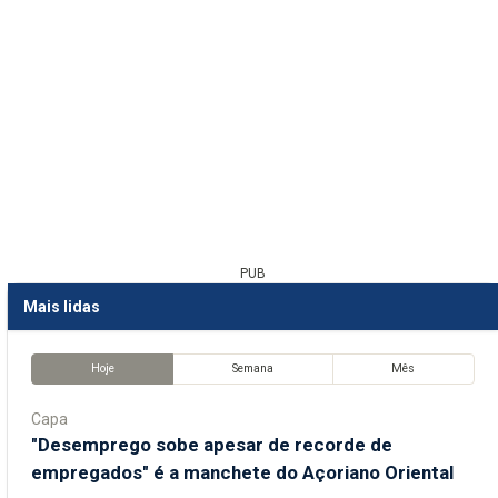
PUB
Mais lidas
Hoje
Semana
Mês
Capa
"Desemprego sobe apesar de recorde de
empregados" é a manchete do Açoriano Oriental