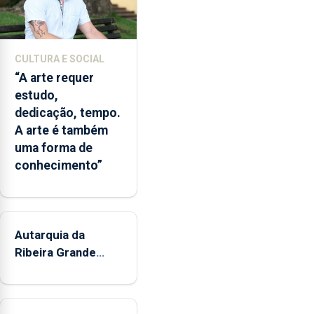
simular
diferentes
cenários
CULTURA E SOCIAL
ambientais,
“A arte requer
numa
estudo,
ferramenta
dedicação, tempo.
que
A arte é também
poderá
uma forma de
apoiar
conhecimento”
a
gestão
das
áreas
marinhas
Autarquia da
protegidas,
Ribeira Grande
a
promove iniciativa
previsão
"Museus no Verão"
de