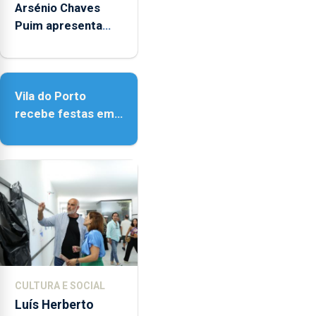
alterações
Arsénio Chaves
no
Puim apresenta
ecossistema
obras na Biblioteca
e
de Vila do Porto
a
fiscalização
Vila do Porto
das
recebe festas em
atividades
honra de Nossa
marítimas.
Senhora da
Assunção
CULTURA E SOCIAL
Luís Herberto