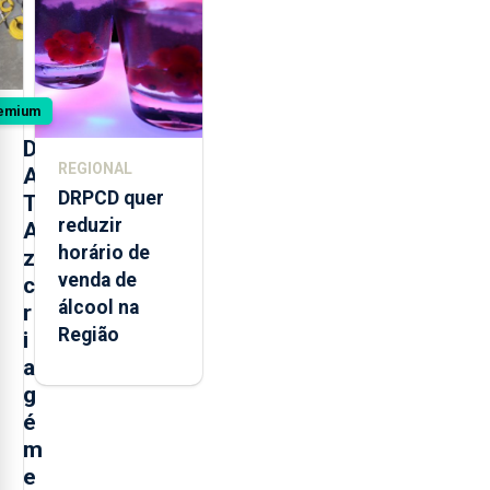
da Maia
emium
D
REGIONAL
A
DRPCD quer
T
reduzir
A
horário de
z
venda de
c
álcool na
r
Região
i
a
g
é
m
e