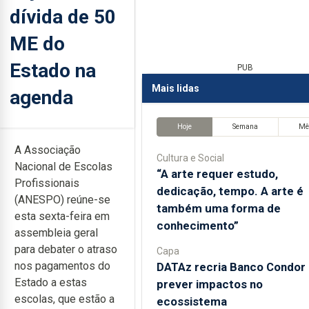
dívida de 50
ME do
Estado na
PUB
Mais lidas
agenda
Hoje
Semana
Mê
A Associação
Cultura e Social
Nacional de Escolas
“A arte requer estudo,
Profissionais
dedicação, tempo. A arte é
(ANESPO) reúne-se
também uma forma de
esta sexta-feira em
conhecimento”
assembleia geral
para debater o atraso
Capa
nos pagamentos do
DATAz recria Banco Condor 
Estado a estas
prever impactos no
escolas, que estão a
ecossistema