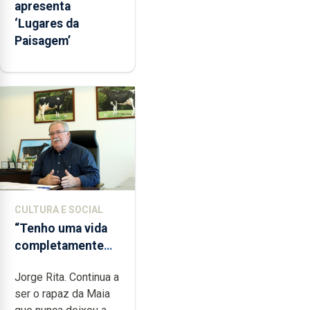
apresenta
‘Lugares da
Paisagem’
CULTURA E SOCIAL
“Tenho uma vida
completamente
cheia de trabalho,
Jorge Rita. Continua a
dedicação, gosto
ser o rapaz da Maia
e muita paixão”