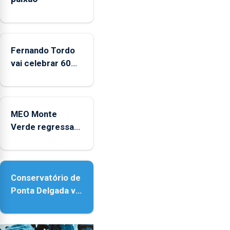
CPUE
entre
2022
e
Fernando Tordo
2025
vai celebrar 60
anos de carreira
no Coliseu
Micaelense
MEO Monte
Verde regressa
com reforço da
acessibilidade
Conservatório de
Ponta Delgada vai
contar com
novos
instrumentos