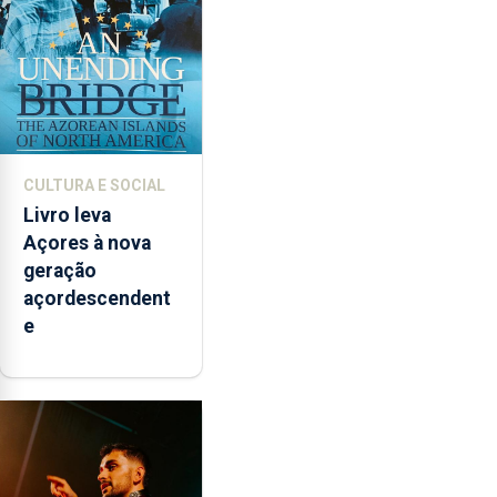
CULTURA E SOCIAL
Livro leva
Açores à nova
geração
açordescendent
e