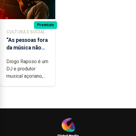
Premium
CULTURA E SOCIAL
“As pessoas fora
da música não
têm a noção do
Diogo Raposo é um
quão difícil é
DJ e produtor
produzir uma
musical açoriano,...
música”