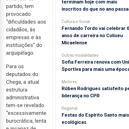
terminam hoje com mais
partido, tem
inscritos do que no ano pass
provocado
“dificuldades aos
Cultura e Social
Fernando Tordo vai celebrar 
cidadãos, às
anos de carreira no Coliseu
empresas e às
Micaelense
instituições” do
arquipélago.
Outras modalidades
Sofia Ferreira renova com Un
Para os
Sportiva para mais uma époc
deputados do
Chega, a atual
Motores
Rúben Rodrigues satisfeito p
estrutura
liderança no CPR
administrativa
tem-se revelado
Regional
“excessivamente
Festas do Espírito Santo mais
burocrática, lenta
ecológicas
e incapaz de