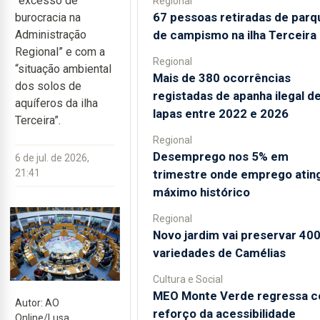
“excesso de
Regional
67 pessoas retiradas de parq
burocracia na
de campismo na ilha Terceira
Administração
Regional” e com a
Regional
“situação ambiental
Mais de 380 ocorrências
dos solos de
registadas de apanha ilegal d
aquíferos da ilha
lapas entre 2022 e 2026
Terceira”.
Regional
Desemprego nos 5% em
6 de jul. de 2026,
trimestre onde emprego atin
21:41
máximo histórico
Regional
Novo jardim vai preservar 40
variedades de Camélias
Cultura e Social
MEO Monte Verde regressa 
Autor: AO
reforço da acessibilidade
Online/Lusa