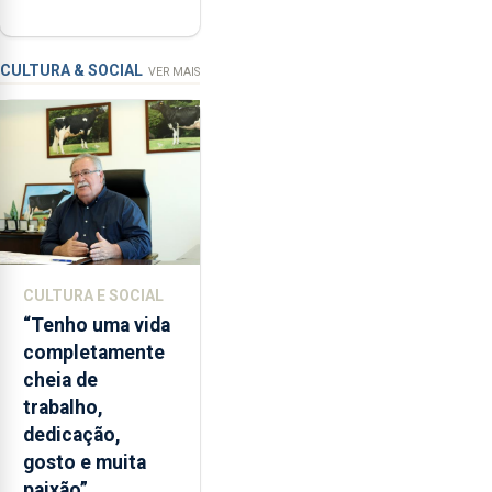
contar com
com
novos
a
instrumentos
apanha
CULTURA & SOCIAL
VER MAIS
ilegal
de
lapas
entre
2022
e
2026.
A
CULTURA E SOCIAL
ilha
“Tenho uma vida
das
completamente
Flores
cheia de
apresenta
trabalho,
um
dedicação,
“decréscimo
gosto e muita
significativo”
paixão”
da