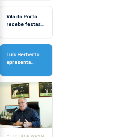
Biblioteca de
Vila do Porto
Vila do Porto
recebe festas
em honra de
Nossa Senhora
da Assunção
Luís Herberto
apresenta
‘Lugares da
Paisagem’
CULTURA E SOCIAL