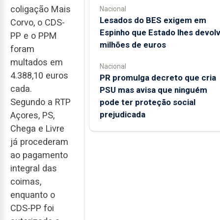
coligação Mais
Nacional
Lesados do BES exigem em
Corvo, o CDS-
Espinho que Estado lhes devol
PP e o PPM
milhões de euros
foram
multados em
Nacional
4.388,10 euros
PR promulga decreto que cria
cada.
PSU mas avisa que ninguém
Segundo a RTP
pode ter proteção social
prejudicada
Açores, PS,
Chega e Livre
já procederam
ao pagamento
integral das
coimas,
enquanto o
CDS-PP foi