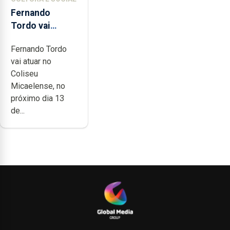
Fernando
Tordo vai
celebrar 60
Fernando Tordo
anos de
vai atuar no
carreira no
Coliseu
Coliseu
Micaelense, no
Micaelense
próximo dia 13
de...