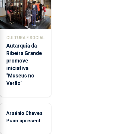
através
da
promoção
de
competências
CULTURA E SOCIAL
pessoais,
Autarquia da
emocionais
Ribeira Grande
e
promove
sociais
iniciativa
junto
"Museus no
das
Verão"
crianças
Arsénio Chaves
Puim apresenta
obras na