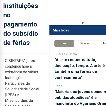
instituições
no
pagamento
PUB
Mais lidas
do subsídio
de férias
Hoje
Semana
M
Cultura e Social
“A arte requer estudo,
O SINTAP/Açores
dedicação, tempo. A arte é
condenou hoje a
também uma forma de
existência de várias
conhecimento”
Instituições
Particulares de
Capa
Solidariedade Social
"Maioria dos jovens conso
(IPSS) e
bebidas alcoólicas" é a
Misericórdias da
manchete do Açoriano Orien