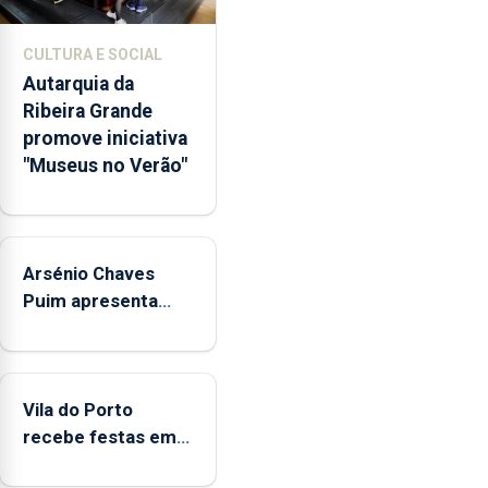
ano
anterior
CULTURA E SOCIAL
e
Autarquia da
o
Ribeira Grande
maior
promove iniciativa
número
"Museus no Verão"
de
candidatos
em
30
Arsénio Chaves
anos
exceto
Puim apresenta
durante
obras na Biblioteca
a
de Vila do Porto
pandemia.
Universidade
Vila do Porto
dos
recebe festas em
Açores
honra de Nossa
disponibiliza