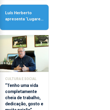
Senhora da
665
Assunção
vagas
Luís Herberto
e
apresenta ‘Lugares
tem
da Paisagem’
duas
novas
ofertas:
a
licenciatura
em
Biotecnologia
e
o
CULTURA E SOCIAL
mestrado
“Tenho uma vida
em
completamente
Comunicação
cheia de trabalho,
de
dedicação, gosto e
Ciência.