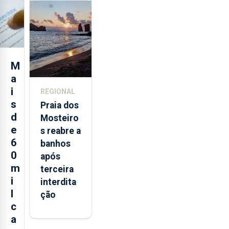
ilhas dos
Açores já
consumiu
bebidas
alcoólicas
M
a
i
REGIONAL
s
Praia dos
d
Mosteiro
e
s reabre a
6
banhos
0
após
m
terceira
i
interdita
l
ção
c
a