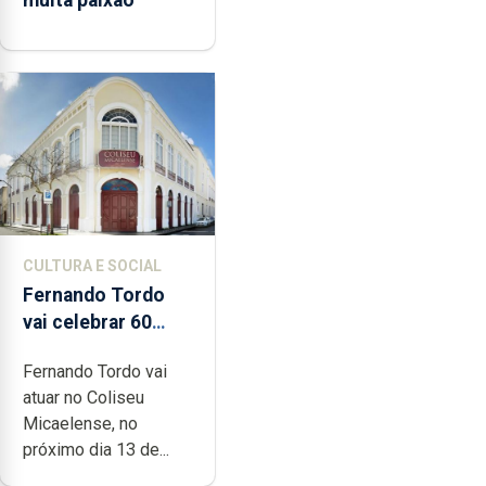
muita paixão”
CULTURA E SOCIAL
Fernando Tordo
vai celebrar 60
anos de carreira no
Fernando Tordo vai
Coliseu
atuar no Coliseu
Micaelense
Micaelense, no
próximo dia 13 de...