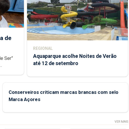
a de
REGIONAL
Aquaparque acolhe Noites de Verão
de Ser”
até 12 de setembro
junto das
Conserveiros criticam marcas brancas com selo
Marca Açores
VER MAIS