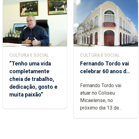
CULTURA E SOCIAL
CULTURA E SOCIAL
“Tenho uma vida
Fernando Tordo vai
completamente
celebrar 60 anos de
cheia de trabalho,
carreira no Coliseu
Fernando Tordo vai
dedicação, gosto e
Micaelense
atuar no Coliseu
muita paixão”
Micaelense, no
próximo dia 13 de...