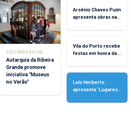
Arsénio Chaves Puim
apresenta obras na
Biblioteca de Vila do
Porto
Vila do Porto recebe
CULTURA E SOCIAL
festas em honra de
Autarquia da Ribeira
Nossa Senhora da
Grande promove
Assunção
iniciativa "Museus
no Verão"
Luís Herberto
apresenta ‘Lugares
da Paisagem’