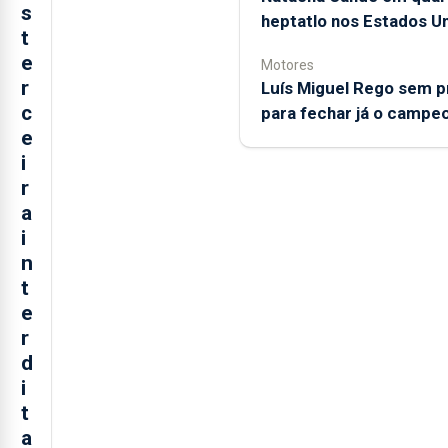
s
heptatlo nos Estados U
t
e
Motores
r
Luís Miguel Rego sem 
c
para fechar já o campe
e
i
r
a
i
n
t
e
r
d
i
t
a