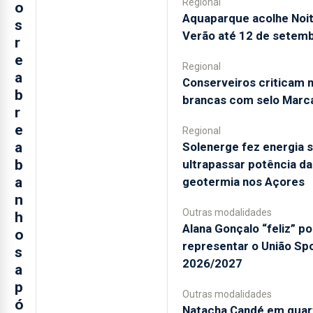
Regional
o
Aquaparque acolhe Noi
s
Verão até 12 de setem
r
e
Regional
a
Conserveiros criticam 
b
brancas com selo Marc
r
e
Regional
a
Solenerge fez energia s
b
ultrapassar potência da
a
geotermia nos Açores
n
Outras modalidades
h
Alana Gonçalo “feliz” po
o
representar o União Sp
s
2026/2027
a
p
Outras modalidades
ó
Natacha Candé em quar