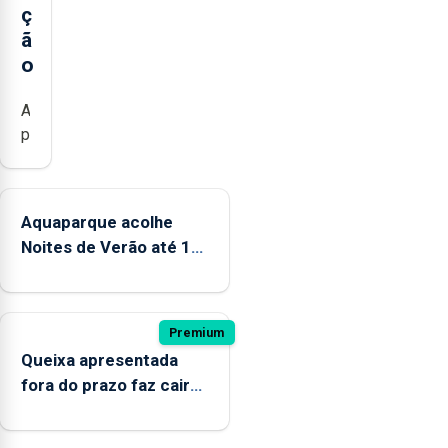
ç
ã
o
A
praia
dos
Mosteiros
reabriu
Aquaparque acolhe
a
Noites de Verão até 12
banhos,
de setembro
depois
de
ter
Premium
estado
Queixa apresentada
interditada
fora do prazo faz cair
devido
condenação por
“a
violação
contaminação