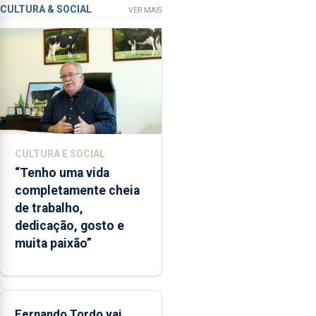
CULTURA & SOCIAL
VER MAIS
microbiológica”,
pela
terceira
vez
desde
o
início
da
época
CULTURA E SOCIAL
balnear
“Tenho uma vida
completamente cheia
de trabalho,
dedicação, gosto e
muita paixão”
Fernando Tordo vai