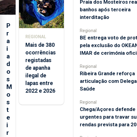
Praia dos Mosteiros rea
banhos após terceira
interditação
P
Regional
r
REGIONAL
BE entrega voto de pro
a
Mais de 380
pela exclusão do OKEA
i
ocorrências
IMAR de cerimónia ofici
a
registadas
d
Regional
de apanha
o
Ribeira Grande reforça
ilegal de
s
articulação com Deleg
lapas entre
M
Saúde
2022 e 2026
o
s
Regional
Chega/Açores defende
t
urgentes para travar su
e
rendas prevista para 2
i
r