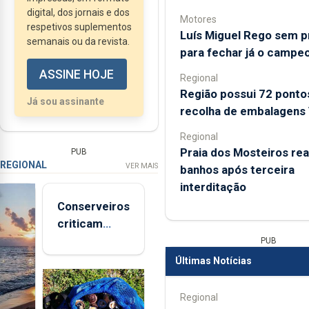
Pequeninos”.
digital, dos jornais e dos
Motores
A obra foi apresentada
respetivos suplementos
Luís Miguel Rego sem 
recentemente e
semanais ou da revista.
para fechar já o campe
nasceu da vontade de
ASSINE HOJE
tornar mais fácil um
Regional
Região possui 72 ponto
tema difícil, até para
Já sou assinante
recolha de embalagens 
os adultos,...
Regional
Praia dos Mosteiros rea
PUB
REGIONAL
VER MAIS
banhos após terceira
interditação
Conserveiros
criticam
marcas
PUB
brancas com
Últimas Notícias
selo Marca
Açores
Regional