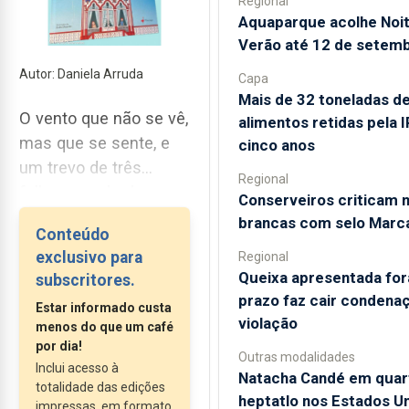
Regional
Aquaparque acolhe Noi
Verão até 12 de setem
Autor: Daniela Arruda
Capa
Mais de 32 toneladas d
O vento que não se vê,
alimentos retidas pela 
mas que se sente, e
cinco anos
um trevo de três
Regional
folhas apanhado no
Conserveiros criticam 
quintal. É através dos
brancas com selo Marc
Conteúdo
exemplos do dia a dia
exclusivo para
Regional
que Cláudia Borges
Queixa apresentada for
subscritores.
convida as crianças a
prazo faz cair condena
Estar informado custa
descobrir quem é o
violação
menos do que um café
Espírito Santo no seu
por dia!
Outras modalidades
novo livro: “O Espírito
Inclui acesso à
Natacha Candé em quar
Santo dos
totalidade das edições
heptatlo nos Estados U
impressas, em formato