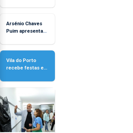
promove
iniciativa "Museus
no Verão"
Arsénio Chaves
Puim apresenta
obras na
Biblioteca de Vila
do Porto
Vila do Porto
recebe festas em
honra de Nossa
Senhora da
Assunção