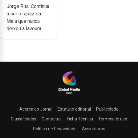
cheia de
Jorge Rita. Continua
trabalho,
a ser o rapaz da
dedicação, gosto
Maia que nunca
e muita paixão”
deixou a lavoura....
Acerca do Jornal
Estatuto editorial
Publicidade
Classificados
Contactos
Ficha Técnica
Termos de uso
Política de Privacidade
Assinaturas