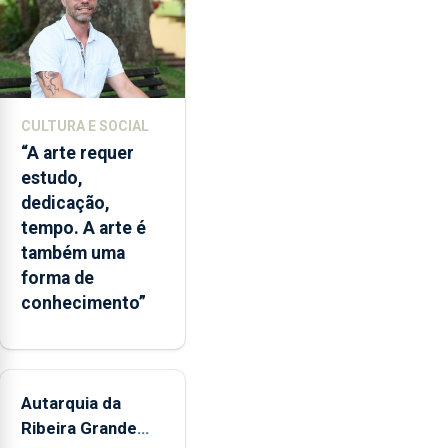
euros.
CULTURA E SOCIAL
“A arte requer
estudo,
dedicação,
tempo. A arte é
também uma
forma de
conhecimento”
Autarquia da
Ribeira Grande