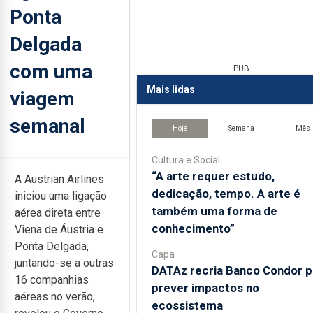
Ponta
Delgada
com uma
PUB
Mais lidas
viagem
semanal
Hoje
Semana
Mês
Cultura e Social
“A arte requer estudo,
A Austrian Airlines
dedicação, tempo. A arte é
iniciou uma ligação
também uma forma de
aérea direta entre
conhecimento”
Viena de Áustria e
Ponta Delgada,
Capa
juntando-se a outras
DATAz recria Banco Condor p
16 companhias
prever impactos no
aéreas no verão,
ecossistema