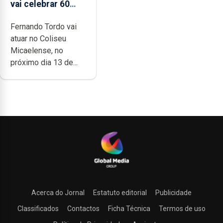
vai celebrar 60
anos de carreira
Fernando Tordo vai
no Coliseu
atuar no Coliseu
Micaelense
Micaelense, no
próximo dia 13 de...
Acerca do Jornal
Estatuto editorial
Publicidade
Classificados
Contactos
Ficha Técnica
Termos de uso