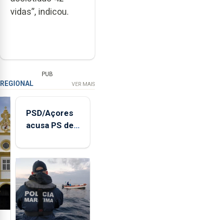
vidas”, indicou.
PUB
REGIONAL
VER MAIS
PSD/Açores
acusa PS de
"posição
contraditória"
sobre
evolução
turística