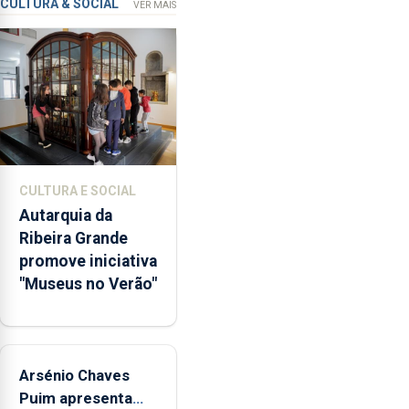
que
CULTURA & SOCIAL
VER MAIS
garante
a
abertura
dos
museus
e
núcleos
museológicos
CULTURA E SOCIAL
integrados
Autarquia da
na
Ribeira Grande
Rede
promove iniciativa
Municipal
"Museus no Verão"
de
Museus
aos
sábados
Arsénio Chaves
durante
o
Puim apresenta