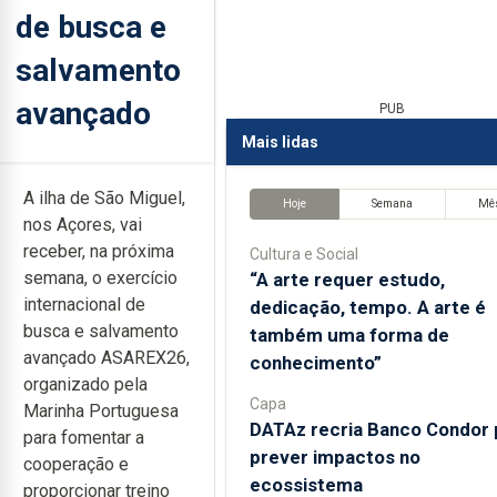
de busca e
salvamento
avançado
PUB
Mais lidas
A ilha de São Miguel,
Hoje
Semana
Mê
nos Açores, vai
receber, na próxima
Cultura e Social
semana, o exercício
“A arte requer estudo,
internacional de
dedicação, tempo. A arte é
busca e salvamento
também uma forma de
avançado ASAREX26,
conhecimento”
organizado pela
Capa
Marinha Portuguesa
DATAz recria Banco Condor 
para fomentar a
prever impactos no
cooperação e
ecossistema
proporcionar treino