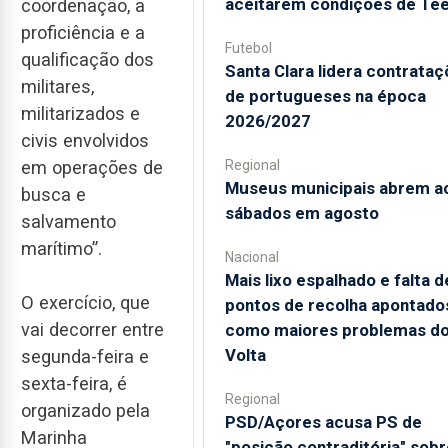
aceitarem condições de Te
coordenação, a
proficiência e a
Futebol
qualificação dos
Santa Clara lidera contrata
militares,
de portugueses na época
militarizados e
2026/2027
civis envolvidos
em operações de
Regional
Museus municipais abrem a
busca e
sábados em agosto
salvamento
marítimo”.
Nacional
Mais lixo espalhado e falta d
O exercício, que
pontos de recolha apontado
vai decorrer entre
como maiores problemas d
Volta
segunda-feira e
sexta-feira, é
Regional
organizado pela
PSD/Açores acusa PS de
Marinha
"posição contraditória" sobr