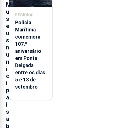
M
u
REGIONAL
s
Polícia
e
Marítima
u
comemora
s
107.º
m
aniversário
u
em Ponta
n
Delgada
i
entre os dias
c
5 e 13 de
i
setembro
p
a
i
s
a
b