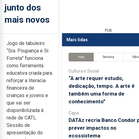
junto dos
mais novos
PUB
Mais lidas
Jogo de tabuleiro
“Sra. Poupança e Sr.
Hoje
Semana
Mê
Forreta” funciona
como ferramenta
Cultura e Social
educativa criada para
“A arte requer estudo,
reforçar a literacia
dedicação, tempo. A arte é
financeira de
também uma forma de
crianças e jovens e
conhecimento”
que vai ser
disponibilizada à
Capa
rede de CATL.
DATAz recria Banco Condor 
Sessão de
prever impactos no
apresentação do
ecossistema