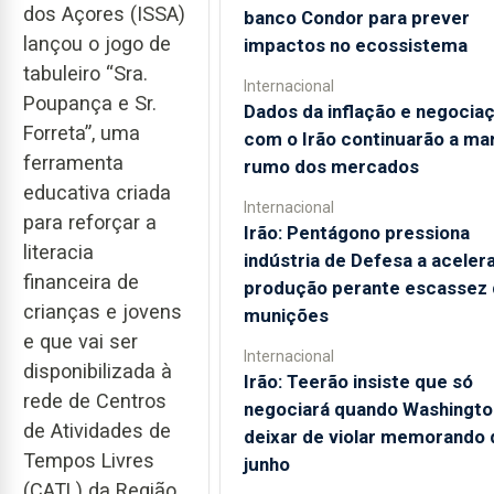
dos Açores (ISSA)
banco Condor para prever
lançou o jogo de
impactos no ecossistema
tabuleiro “Sra.
Internacional
Poupança e Sr.
Dados da inflação e negocia
Forreta”, uma
com o Irão continuarão a ma
ferramenta
rumo dos mercados
educativa criada
Internacional
para reforçar a
Irão: Pentágono pressiona
literacia
indústria de Defesa a aceler
financeira de
produção perante escassez 
crianças e jovens
munições
e que vai ser
Internacional
disponibilizada à
Irão: Teerão insiste que só
rede de Centros
negociará quando Washingto
de Atividades de
deixar de violar memorando 
Tempos Livres
junho
(CATL) da Região.