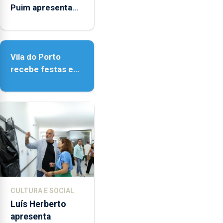
Puim apresenta
obras na
Biblioteca de Vila
do Porto
Vila do Porto
recebe festas em
honra de Nossa
Senhora da
Assunção
CULTURA E SOCIAL
Luís Herberto
apresenta