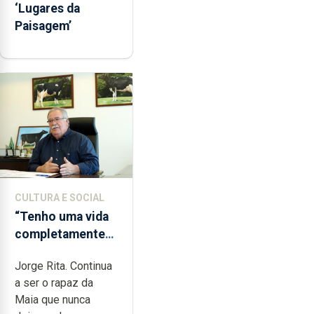
‘Lugares da
Paisagem’
CULTURA E SOCIAL
“Tenho uma vida
completamente
cheia de trabalho,
Jorge Rita. Continua
dedicação, gosto
a ser o rapaz da
e muita paixão”
Maia que nunca