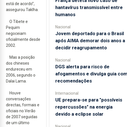
França deteta novo caso de
está de acordo”,
hantavírus transmissível entre
assegurou Taklha.
humanos
O Tibete e
Nacional
Pequim
Jovem deportado para o Brasil
negoceiam
oficialmente desde
após AIMA demorar dois anos a
2002.
decidir reagrupamento
Mas a posição
Nacional
dos chineses
DGS alerta para risco de
endureceu em
afogamentos e divulga guia co
2006, segundo o
recomendações
Dalai Lama.
Houve
Internacional
conversações
UE prepara-se para "possíveis
directas, formais e
repercussões" na energia
oficiais no Verão
devido a eclipse solar
de 2007 seguidas
de um último
Nacional