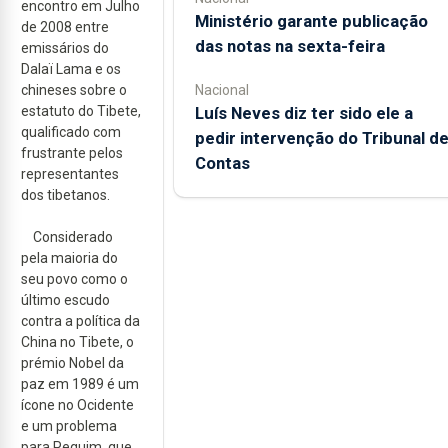
encontro em Julho
Ministério garante publicação
de 2008 entre
das notas na sexta-feira
emissários do
Dalaï Lama e os
Nacional
chineses sobre o
Luís Neves diz ter sido ele a
estatuto do Tibete,
qualificado com
pedir intervenção do Tribunal d
frustrante pelos
Contas
representantes
dos tibetanos.
Considerado
pela maioria do
seu povo como o
último escudo
contra a política da
China no Tibete, o
prémio Nobel da
paz em 1989 é um
ícone no Ocidente
e um problema
para Pequim, que