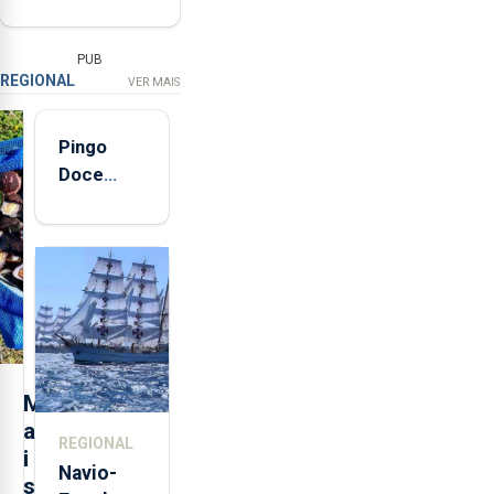
PUB
REGIONAL
VER MAIS
Pingo
Doce
abre esta
quinta-
feira nova
loja em
São
Sebastião
e cria 30
postos de
M
trabalho
a
REGIONAL
i
Navio-
s