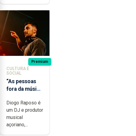
Premium
CULTURA E
SOCIAL
“As pessoas
fora da música
não têm a
Diogo Raposo é
noção do quão
um DJ e produtor
difícil é
musical
produzir uma
açoriano,...
música”