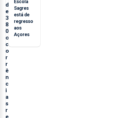
Escola
d
Sagres
e
está de
3
regresso
8
aos
0
Açores
o
c
o
r
r
ê
n
c
i
a
s
r
e