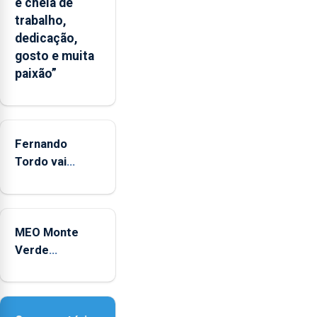
e cheia de
significativo”
trabalho,
da
dedicação,
CPUE
gosto e muita
entre
paixão”
2022
e
2025
Fernando
Tordo vai
celebrar 60
anos de
carreira no
MEO Monte
Coliseu
Verde
Micaelense
regressa com
reforço da
acessibilidade