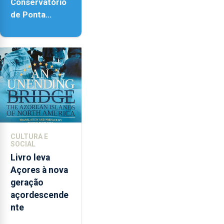
Conservatório
de Ponta
Delgada vai
contar com
novos
instrumentos
CULTURA E
SOCIAL
Livro leva
Açores à nova
geração
açordescende
nte