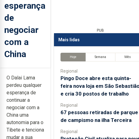
esperança
de
negociar
PUB
com a
Mais lidas
China
Hoje
Semana
Mês
Regional
O Dalai Lama
Pingo Doce abre esta quinta-
perdeu qualquer
feira nova loja em São Sebastiã
esperança de
e cria 30 postos de trabalho
continuar a
Regional
negociar com a
67 pessoas retiradas de parque
China uma
de campismo na ilha Terceira
autonomia para o
Tibete e tenciona
Regional
mudar a sua
Proteção Civil atualiza para nov