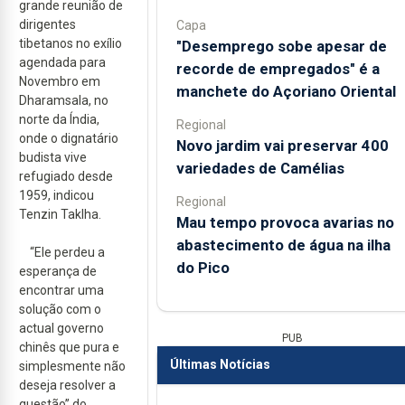
grande reunião de
dirigentes
Capa
tibetanos no exílio
"Desemprego sobe apesar de
agendada para
recorde de empregados" é a
Novembro em
manchete do Açoriano Oriental
Dharamsala, no
norte da Índia,
Regional
onde o dignatário
Novo jardim vai preservar 400
budista vive
variedades de Camélias
refugiado desde
1959, indicou
Regional
Tenzin Taklha.
Mau tempo provoca avarias no
abastecimento de água na ilha
“Ele perdeu a
do Pico
esperança de
encontrar uma
solução com o
actual governo
PUB
chinês que pura e
Últimas Notícias
simplesmente não
deseja resolver a
questão” do