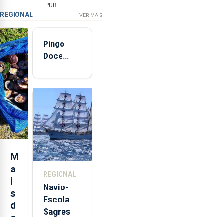
PUB
REGIONAL
VER MAIS
Pingo
Doce
abre esta
quinta-
feira nova
loja em
São
Sebastião
e cria 30
postos de
M
trabalho
a
REGIONAL
i
Navio-
s
Escola
d
Sagres