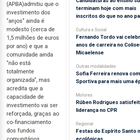
Candidaturas ao ensino su
(APBA)admitiu que o
terminam hoje com mais
investimento dos
inscritos do que no ano p
"anjos" ainda é
modesto (cerca de
Cultura e Social
Fernando Tordo vai celebr
1,5 milhões de euros
anos de carreira no Colise
por ano) e que a
Micaelense
comunidade ainda
"não está
Outras modalidades
totalmente
Sofia Ferreira renova com
organizada", mas
Sportiva para mais uma é
acredita que a
Motores
capacidade de
Rúben Rodrigues satisfeit
investimento vai ser
liderança no CPR
reforçada, graças ao
co-financiamento
Regional
dos fundos
Festas do Espírito Santo 
ecológicas
comunitários.