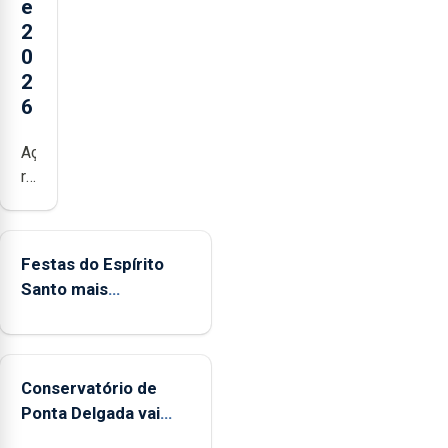
e
2
0
2
6
Açores
registaram
mais
de
380
Festas do Espírito
ocorrências
Santo mais
e
ecológicas
mais
de
160
Conservatório de
inspeções
Ponta Delgada vai
relacionadas
contar com novos
com