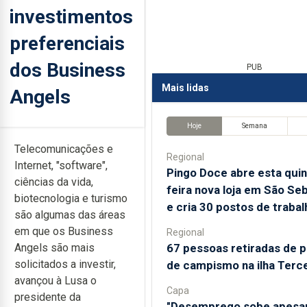
investimentos
preferenciais
dos Business
PUB
Mais lidas
Angels
Hoje
Semana
Telecomunicações e
Regional
Internet, "software",
Pingo Doce abre esta quin
ciências da vida,
feira nova loja em São Se
biotecnologia e turismo
e cria 30 postos de trabal
são algumas das áreas
em que os Business
Regional
67 pessoas retiradas de 
Angels são mais
solicitados a investir,
de campismo na ilha Terce
avançou à Lusa o
Capa
presidente da
"Desemprego sobe apesa