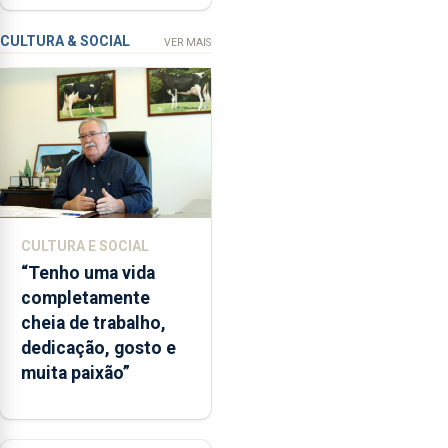
instrumentos
a
apanha
CULTURA & SOCIAL
VER MAIS
ilegal
de
lapas
entre
2022
e
2026.
A
CULTURA E SOCIAL
ilha
“Tenho uma vida
das
completamente
Flores
cheia de trabalho,
apresenta
dedicação, gosto e
um
muita paixão”
“decréscimo
significativo”
da