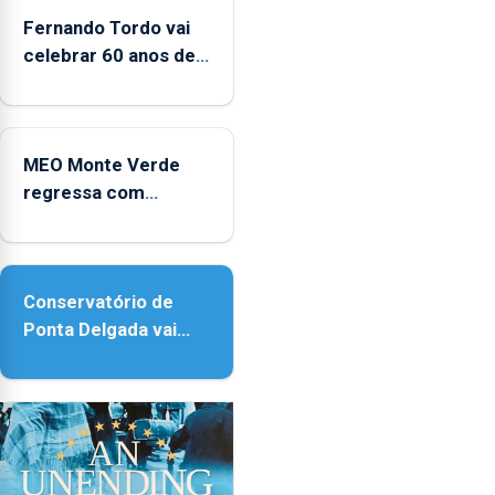
CPUE
entre
Fernando Tordo vai
2022
celebrar 60 anos de
e
carreira no Coliseu
2025
Micaelense
MEO Monte Verde
regressa com
reforço da
acessibilidade
Conservatório de
Ponta Delgada vai
contar com novos
instrumentos