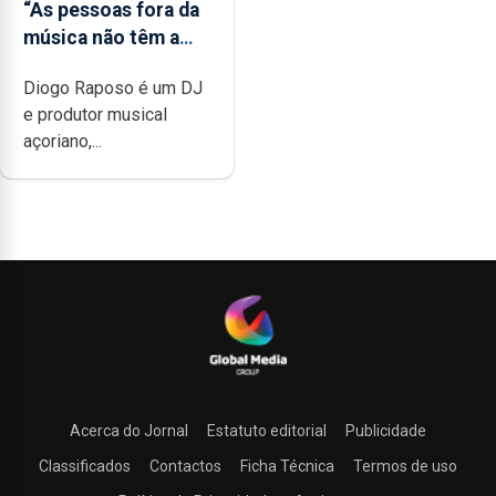
“As pessoas fora da
música não têm a
noção do quão
Diogo Raposo é um DJ
difícil é produzir
e produtor musical
uma música”
açoriano,...
Acerca do Jornal
Estatuto editorial
Publicidade
Classificados
Contactos
Ficha Técnica
Termos de uso