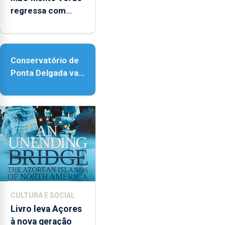
regressa com
reforço da
acessibilidade
Conservatório de
Ponta Delgada vai
contar com novos
instrumentos
CULTURA E SOCIAL
Livro leva Açores
à nova geração