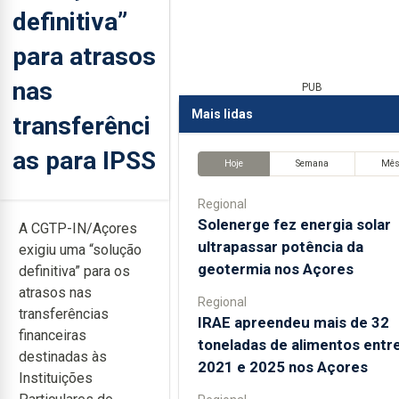
definitiva”
para atrasos
nas
PUB
Mais lidas
transferênci
as para IPSS
Hoje
Semana
Mê
Regional
Solenerge fez energia solar
A CGTP-IN/Açores
ultrapassar potência da
exigiu uma “solução
geotermia nos Açores
definitiva” para os
atrasos nas
Regional
transferências
IRAE apreendeu mais de 32
financeiras
toneladas de alimentos entr
destinadas às
2021 e 2025 nos Açores
Instituições