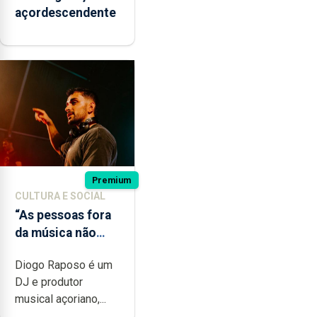
açordescendente
Premium
CULTURA E SOCIAL
“As pessoas fora
da música não
têm a noção do
Diogo Raposo é um
quão difícil é
DJ e produtor
produzir uma
musical açoriano,...
música”