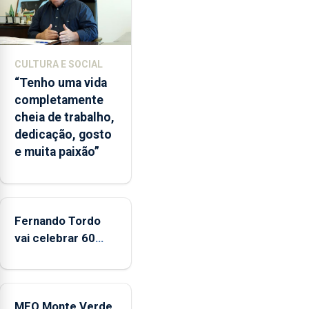
o
início
da
época
CULTURA E SOCIAL
balnear
“Tenho uma vida
completamente
cheia de trabalho,
dedicação, gosto
e muita paixão”
Fernando Tordo
vai celebrar 60
anos de carreira
no Coliseu
Micaelense
MEO Monte Verde