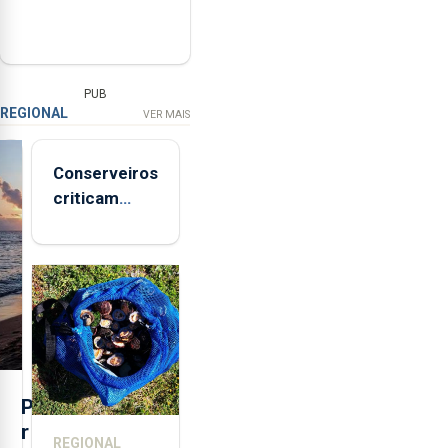
PUB
REGIONAL
VER MAIS
Conserveiros
criticam
marcas
brancas com
selo Marca
Açores
P
r
REGIONAL