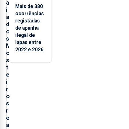
a
Mais de 380
i
ocorrências
a
registadas
d
de apanha
o
ilegal de
s
lapas entre
M
2022 e 2026
o
s
t
e
i
r
o
s
r
e
a