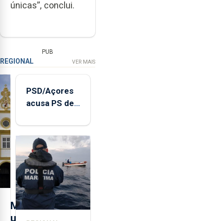
únicas”, conclui.
PUB
REGIONAL
VER MAIS
PSD/Açores
acusa PS de
"posição
contraditória"
sobre
evolução
turística
M
u