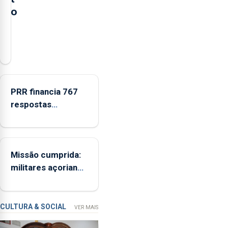
o
A
Câmara
Municipal
da
Ribeira
PRR financia 767
Grande
respostas
está
habitacionais nos
a
Açores com
promover
investimento de 65
a
Missão cumprida:
ME
iniciativa
militares açorianos
“Museus
regressam após
no
missão na Roménia
Verão”,
que
CULTURA & SOCIAL
VER MAIS
garante