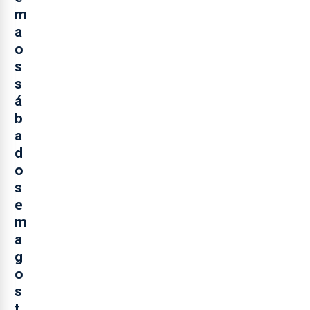
m
a
o
s
s
á
b
a
d
o
s
e
m
a
g
o
s
t