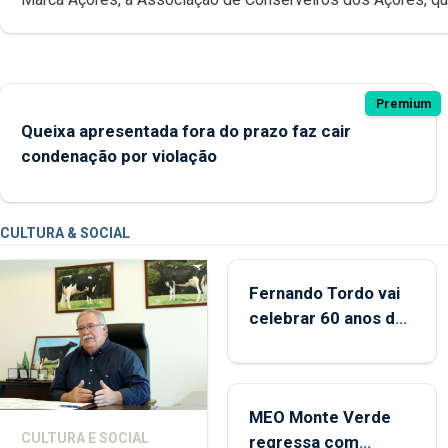
parecer desfavorável à proposta do Chega, critica também a
possibilidade das marcas brancas poderem ostentar a Ma
Premium
Queixa apresentada fora do prazo faz cair
condenação por violação
CULTURA & SOCIAL
Fernando Tordo vai
celebrar 60 anos de
carreira no Coliseu
Micaelense
MEO Monte Verde
CULTURA E SOCIAL
regressa com