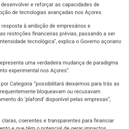
se desenvolver e reforçar as capacidades de
doção de tecnologias avançadas nos Açores.
r resposta à ambição de empresários e
as restrições financeiras prévias, passando a ser
intensidade tecnológica", explica o Governo açoriano
0 representa uma verdadeira mudança de paradigma
ento experimental nos Açores”.
r Categoria “possibilitará deixarmos para trás as
e frequentemente bloqueavam ou recusavam
mento do ‘plafond’ disponível pelas empresas”,
 claras, coerentes e transparentes para financiar
mento e que têm o potencial de gerar impactos