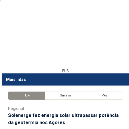
PUB
Mais lidas
Hoje
Semana
Mês
Regional
Solenerge fez energia solar ultrapassar potência
da geotermia nos Açores