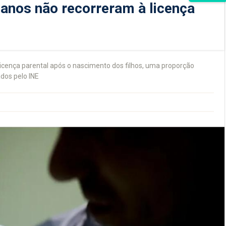
ianos não recorreram à licença
icença parental após o nascimento dos filhos, uma proporção
dos pelo INE