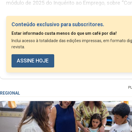
módulo de 2025 do Inquérito ao Emprego, sobre “Conciliação da vida profissio
que foi divulgado no Instituto Nacional de Est
Conteúdo exclusivo para subscritores.
Estar informado custa menos do que um café por dia!
Inclui acesso à totalidade das edições impressas, em formato dig
revista.
ASSINE HOJE
P
REGIONAL