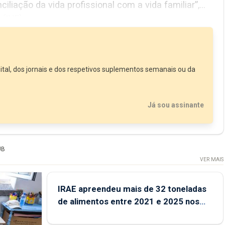
nal com a vida familiar”,
atística (INE), os...
ital, dos jornais e dos respetivos suplementos semanais ou da
Já sou assinante
UB
VER MAIS
IRAE apreendeu mais de 32 toneladas
de alimentos entre 2021 e 2025 nos
Açores