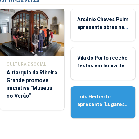
CULTURA & SOCIAL
Arsénio Chaves Puim
apresenta obras na
Biblioteca de Vila do
Porto
Vila do Porto recebe
CULTURA E SOCIAL
festas em honra de
Autarquia da Ribeira
Nossa Senhora da
Grande promove
Assunção
iniciativa "Museus
no Verão"
Luís Herberto
apresenta ‘Lugares
da Paisagem’