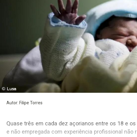
Autor: Filipe Torres
Quase três em cada dez açorianos entre os 18 e os 54 anos que criou pelo
e não empregada com experiência profissional não recorreram a qualquer licença parental. Segundo o