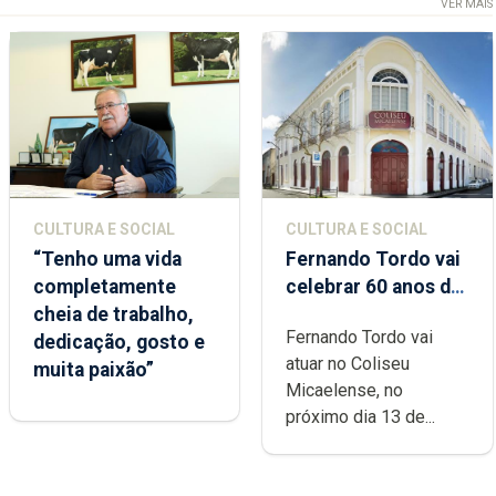
VER MAIS
CULTURA E SOCIAL
CULTURA E SOCIAL
“Tenho uma vida
Fernando Tordo vai
completamente
celebrar 60 anos de
cheia de trabalho,
carreira no Coliseu
Fernando Tordo vai
dedicação, gosto e
Micaelense
atuar no Coliseu
muita paixão”
Micaelense, no
próximo dia 13 de...