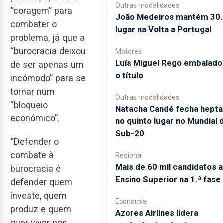
Outras modalidades
“coragem” para
João Medeiros mantém 30.
combater o
lugar na Volta a Portugal
problema, já que a
“burocracia deixou
Motores
Luís Miguel Rego embalado
de ser apenas um
o título
incómodo” para se
tornar num
Outras modalidades
“bloqueio
Natacha Candé fecha hepta
económico”.
no quinto lugar no Mundial 
Sub-20
“Defender o
combate à
Regional
Mais de 60 mil candidatos 
burocracia é
Ensino Superior na 1.ª fase
defender quem
investe, quem
Economia
produz e quem
Azores Airlines lidera
quer viver nos