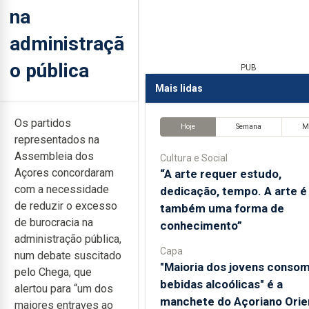
na
administraçã
o pública
PUB
Mais lidas
Os partidos
Hoje
Semana
M
representados na
Assembleia dos
Cultura e Social
Açores concordaram
“A arte requer estudo,
com a necessidade
dedicação, tempo. A arte é
de reduzir o excesso
também uma forma de
de burocracia na
conhecimento”
administração pública,
Capa
num debate suscitado
"Maioria dos jovens conso
pelo Chega, que
bebidas alcoólicas" é a
alertou para “um dos
manchete do Açoriano Orie
maiores entraves ao