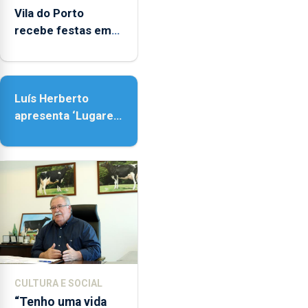
Vila do Porto
recebe festas em
honra de Nossa
Senhora da
Assunção
Luís Herberto
apresenta ‘Lugares
da Paisagem’
CULTURA E SOCIAL
“Tenho uma vida