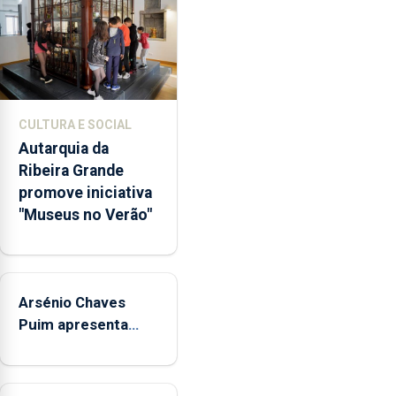
milhões
de
euros
e
abrange
767
CULTURA E SOCIAL
respostas
Autarquia da
habitacionais,
Ribeira Grande
anunciou
promove iniciativa
o
"Museus no Verão"
Governo
Regional.
Arsénio Chaves
Puim apresenta
obras na Biblioteca
de Vila do Porto