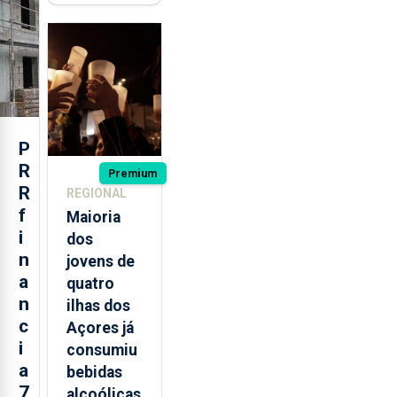
açorianos
regressam
após
missão na
Roménia
P
R
Premium
R
REGIONAL
f
Maioria
i
dos
n
jovens de
a
quatro
n
ilhas dos
c
Açores já
i
consumiu
a
bebidas
7
alcoólicas