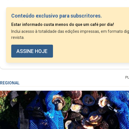
Segundo o documento, publicado esta semana, a dív
de 453,9 ME, dos quais 205,9 ME dizem respeito ao s
Conteúdo exclusivo para subscritores.
Estar informado custa menos do que um café por dia!
Inclui acesso à totalidade das edições impressas, em formato dig
revista.
ASSINE HOJE
P
REGIONAL