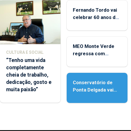
Fernando Tordo vai
celebrar 60 anos de
carreira no Coliseu
Micaelense
MEO Monte Verde
CULTURA E SOCIAL
regressa com
“Tenho uma vida
reforço da
completamente
acessibilidade
cheia de trabalho,
dedicação, gosto e
Conservatório de
muita paixão”
Ponta Delgada vai
contar com novos
instrumentos