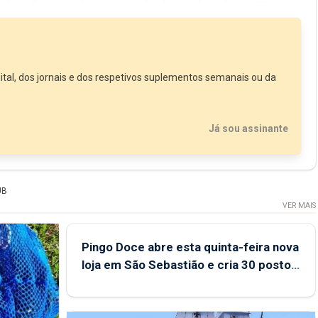
ida a fornecedores a 31 de dezembro de 2025 era
ubsetor da Administração...
ital, dos jornais e dos respetivos suplementos semanais ou da
Já sou assinante
UB
VER MAIS
Pingo Doce abre esta quinta-feira nova
loja em São Sebastião e cria 30 postos
de trabalho