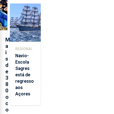
feira nova
loja em
São
Sebastião
e cria 30
postos de
M
trabalho
a
REGIONAL
i
Navio-
s
Escola
d
Sagres
e
está de
3
regresso
8
aos
0
Açores
o
c
o