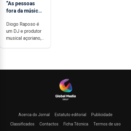
“As pessoas
fora da música
não têm a
Diogo Raposo é
noção do quão
um DJ e produtor
difícil é
musical açoriano,...
produzir uma
música”
Acerca do Jornal
Estatuto editorial
Publicidade
Classificados
Contactos
Ficha Técnica
Termos de uso