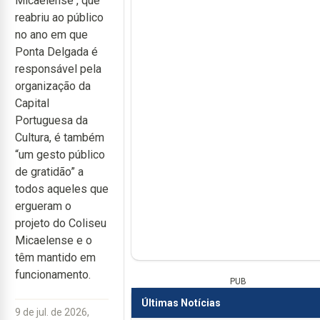
Micaelense
, que
reabriu ao público
no ano em que
Ponta Delgada é
responsável pela
organização da
Capital
Portuguesa da
Cultura, é também
“um gesto público
de gratidão” a
todos aqueles que
ergueram o
projeto do Coliseu
Micaelense e o
têm mantido em
funcionamento.
PUB
Últimas Notícias
9 de jul. de 2026,