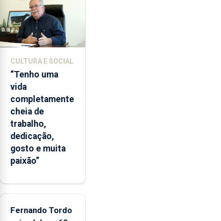
2022
e
2026.
A
ilha
CULTURA E SOCIAL
das
“Tenho uma
Flores
vida
apresenta
completamente
um
cheia de
“decréscimo
trabalho,
significativo”
dedicação,
da
gosto e muita
CPUE
paixão”
entre
2022
e
2025
Fernando Tordo