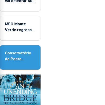
vai celebrar 60
anos de carreira
no Coliseu
Micaelense
MEO Monte
Verde regressa
com reforço da
acessibilidade
Conservatório
de Ponta
Delgada vai
contar com
novos
instrumentos