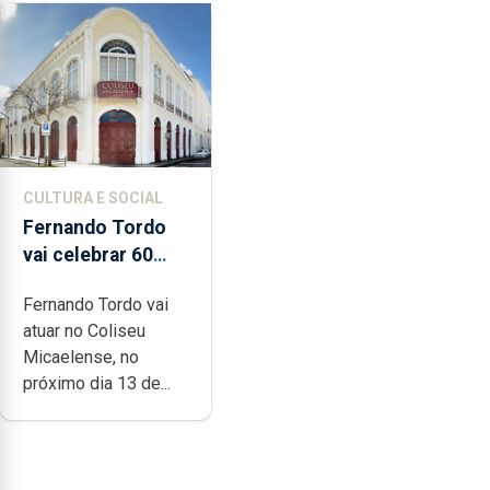
CULTURA E SOCIAL
Fernando Tordo
vai celebrar 60
anos de carreira
Fernando Tordo vai
no Coliseu
atuar no Coliseu
Micaelense
Micaelense, no
próximo dia 13 de...