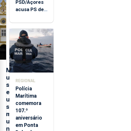
PSD/Açores
acusa PS de
"posição
contraditória"
sobre
evolução
turística
M
u
REGIONAL
s
Polícia
e
Marítima
u
comemora
s
107.º
m
aniversário
u
em Ponta
n