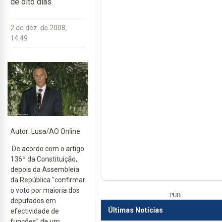
de oito dias.
2 de dez. de 2008,
14:49
Autor: Lusa/AO Online
De acordo com o artigo
136º da Constituição,
depois da Assembleia
da República "confirmar
o voto por maioria dos
PUB
deputados em
Últimas Notícias
efectividade de
funções" de um