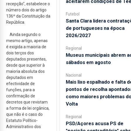
aceitarem condições de Te
recepção", estabelece o
número dois do artigo
Futebol
136º da Constituição da
Santa Clara lidera contrata
República.
de portugueses na época
Ainda segundo o
2026/2027
mesmo artigo, apenas
é exigida a maioria de
Regional
dois terços dos
Museus municipais abrem a
deputados presentes,
sábados em agosto
desde que superior à
maioria absoluta dos
Nacional
deputados em
Mais lixo espalhado e falta d
efectividade de
pontos de recolha apontado
funções, para a
confirmação de
como maiores problemas d
decretos que revistam
Volta
a forma de lei orgânica,
que não é o caso do
Regional
Estatuto Político-
PSD/Açores acusa PS de
Administrativo dos
"posição contraditória" sobr