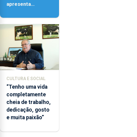
apresenta
‘Lugares da
Paisagem’
CULTURA E SOCIAL
“Tenho uma vida
completamente
cheia de trabalho,
dedicação, gosto
e muita paixão”