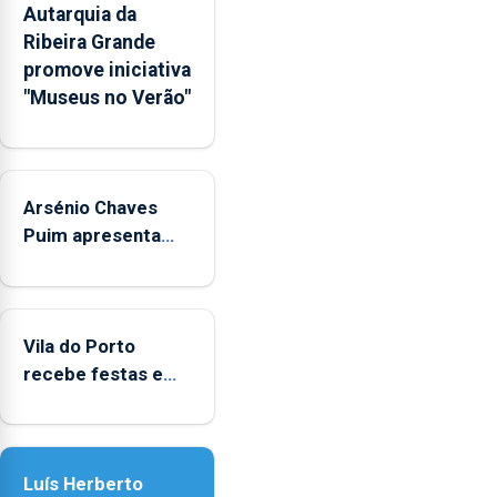
Autarquia da
na
Ribeira Grande
Rede
promove iniciativa
Municipal
"Museus no Verão"
de
Museus
aos
sábados
Arsénio Chaves
durante
o
Puim apresenta
mês
obras na Biblioteca
de
de Vila do Porto
agosto,
entre
Vila do Porto
as
recebe festas em
14h00
honra de Nossa
e
Senhora da
as
Assunção
18h00.
Luís Herberto