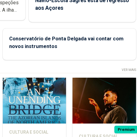
Navio-Escola Sagres está de regresso
aos Açores
e
Conservatório de Ponta Delgada vai contar com
novos instrumentos
VER MAIS
Premium
CULTURA E SOCIAL
CULTURA E SOCIAL