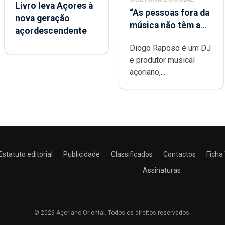
Livro leva Açores à
“As pessoas fora da
nova geração
música não têm a
açordescendente
noção do quão
Diogo Raposo é um DJ
difícil é produzir
e produtor musical
uma música”
açoriano,...
Estatuto editorial
Publicidade
Classificados
Contactos
Ficha
Assinaturas
© 2026 Açoriano Oriental. Todos os direitos reservados.