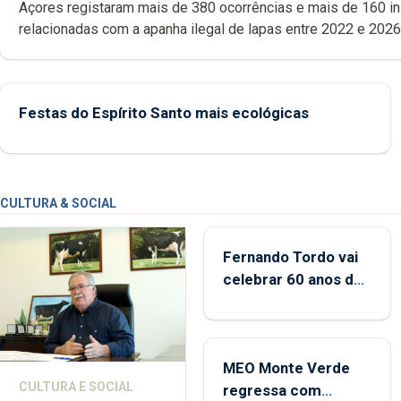
Açores registaram mais de 380 ocorrências e mais de 160 inspeções
relacionadas com a apanha ilegal de lapas entre 2022 e 2026. A ilha
das Flores apresenta um “decréscimo significativo” da CPUE entr
2022 e 2025
Festas do Espírito Santo mais ecológicas
CULTURA & SOCIAL
Fernando Tordo vai
celebrar 60 anos de
carreira no Coliseu
Micaelense
MEO Monte Verde
CULTURA E SOCIAL
regressa com