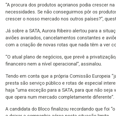
“A procura dos produtos açorianos podia crescer n
necessidades. Se não conseguirmos pôr os produtos
crescer o nosso mercado nos outros países?”, quest
Já sobre a SATA, Aurora Ribeiro alertou para a situ
aviões avariados, cancelamentos constantes e aviõ
com a criação de novas rotas que nada têm a ver c
“O atual plano de negócios, que prevê a privatização
financeiro nem a nível operacional”, assinalou.
Tendo em conta que a própria Comissão Europeia “já
presta são serviço público e rotas de especial inter
haja “uma exceção para a SATA, para que não seja
que opera num mercado completamente diferente”.
A candidata do Bloco finalizou recordando que foi “o
a deixar a companhia aérea nesta situação limite.