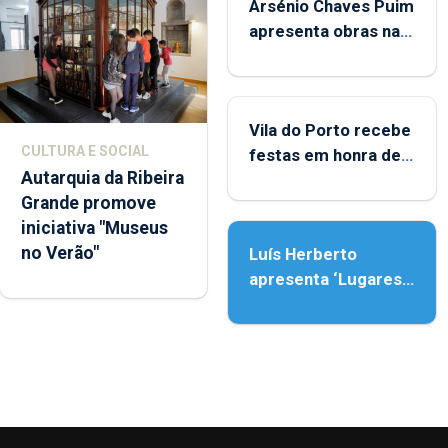
Arsénio Chaves Puim
apresenta obras na
Biblioteca de Vila do
Porto
Vila do Porto recebe
CULTURA E SOCIAL
festas em honra de
Autarquia da Ribeira
Nossa Senhora da
Grande promove
Assunção
iniciativa "Museus
no Verão"
Luís Herberto
apresenta ‘Lugares
da Paisagem’