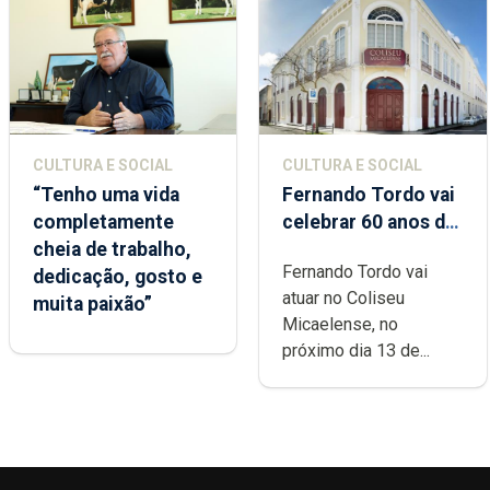
CULTURA E SOCIAL
CULTURA E SOCIAL
“Tenho uma vida
Fernando Tordo vai
completamente
celebrar 60 anos de
cheia de trabalho,
carreira no Coliseu
Fernando Tordo vai
dedicação, gosto e
Micaelense
atuar no Coliseu
muita paixão”
Micaelense, no
próximo dia 13 de...