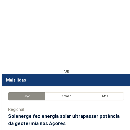
PUB
Mais lidas
Hoje
Semana
Mês
Regional
Solenerge fez energia solar ultrapassar potência
da geotermia nos Açores