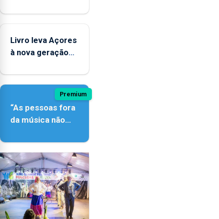
contar com
novos
instrumentos
Livro leva Açores
à nova geração
açordescendente
Premium
“As pessoas fora
da música não
têm a noção do
quão difícil é
produzir uma
música”