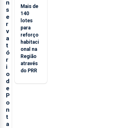
n
Mais de
s
140
e
lotes
r
para
v
reforço
a
habitaci
t
onal na
ó
Região
r
através
i
do PRR
o
d
e
P
o
n
t
a