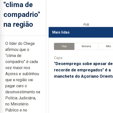
"clima de
compadrio"
na região
PUB
Mais lidas
O líder do Chega
Hoje
Semana
Mês
afirmou que o
“clima de
Capa
compadrio” é cada
"Desemprego sobe apesar de
vez maior nos
recorde de empregados" é a
Açores e sublinhou
manchete do Açoriano Orient
que a região vai
pagar caro o
desinvestimento na
Polícia Judiciária,
no Ministério
Público e no