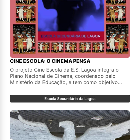
CINE ESCOLA: O CINEMA PENSA
O projeto Cine Escola da E.S. Lagoa integra o
Plano Nacional de Cinema, coordenado pelo
Ministério da Educação, e tem como objetivo
promover a literacia cinematográfica. Foram
realizadas quatro modalidades de atividades
Escola Secundária da Lagoa
tendo como ponto de partida o catálogo de
filmes disponibilizado na plataforma online do
Plano Nacional de Cinema.