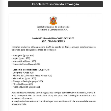
https://docs.google.com/forms/d/e/1FAIpQLSeU9i
Escola Profissional da Povoação
e faça a sua inscrição!