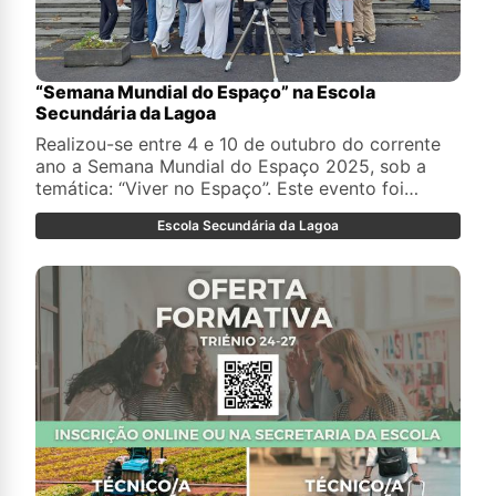
“Semana Mundial do Espaço” na Escola
Secundária da Lagoa
Realizou-se entre 4 e 10 de outubro do corrente
ano a Semana Mundial do Espaço 2025, sob a
temática: “Viver no Espaço”. Este evento foi
promovido, pela quarta vez consecutiva, pelo
Escola Secundária da Lagoa
Clube de Astronomia da Escola Secundária da
Lagoa, em conjunto com o Observatório
Astronómico de Santana Açores (OASA).