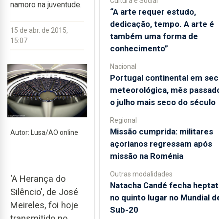
Cultura e Social
namoro na juventude.
“A arte requer estudo,
dedicação, tempo. A arte é
15 de abr. de 2015,
também uma forma de
15:07
conhecimento”
Nacional
Portugal continental em sec
meteorológica, mês passado
o julho mais seco do século
Regional
Missão cumprida: militares
Autor: Lusa/AO online
açorianos regressam após
missão na Roménia
Outras modalidades
‘A Herança do
Natacha Candé fecha heptat
Silêncio', de José
no quinto lugar no Mundial d
Meireles, foi hoje
Sub-20
transmitido no