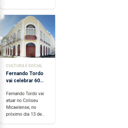
CULTURA E SOCIAL
Fernando Tordo
vai celebrar 60
anos de carreira
Fernando Tordo vai
no Coliseu
atuar no Coliseu
Micaelense
Micaelense, no
próximo dia 13 de...