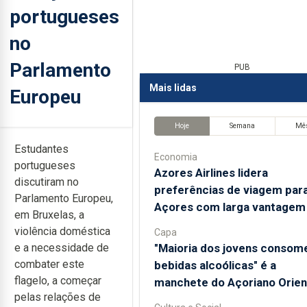
portugueses
no
Parlamento
PUB
Mais lidas
Europeu
Hoje
Semana
Mê
Estudantes
Economia
portugueses
Azores Airlines lidera
discutiram no
preferências de viagem par
Parlamento Europeu,
Açores com larga vantagem
em Bruxelas, a
violência doméstica
Capa
"Maioria dos jovens consom
e a necessidade de
combater este
bebidas alcoólicas" é a
flagelo, a começar
manchete do Açoriano Orien
pelas relações de