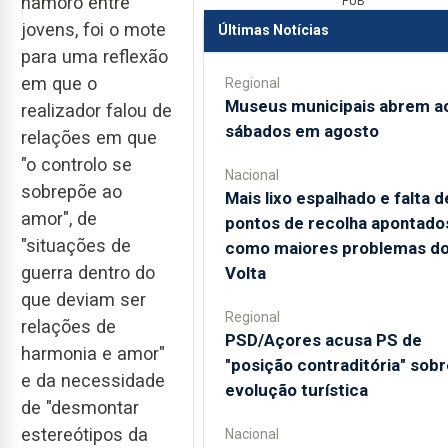
namoro entre
PUB
jovens, foi o mote
Últimas Notícias
para uma reflexão
em que o
Regional
Museus municipais abrem a
realizador falou de
sábados em agosto
relações em que
"o controlo se
Nacional
sobrepõe ao
Mais lixo espalhado e falta d
amor", de
pontos de recolha apontado
"situações de
como maiores problemas d
guerra dentro do
Volta
que deviam ser
Regional
relações de
PSD/Açores acusa PS de
harmonia e amor"
"posição contraditória" sobr
e da necessidade
evolução turística
de "desmontar
estereótipos da
Nacional