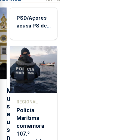
PSD/Açores
acusa PS de
"posição
contraditória"
sobre
evolução
turística
M
u
REGIONAL
s
Polícia
e
Marítima
u
comemora
s
107.º
m