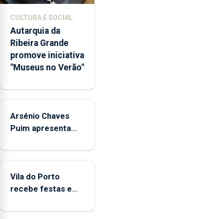
museológicos
CULTURA E SOCIAL
integrados
Autarquia da
na
Ribeira Grande
Rede
promove iniciativa
Municipal
"Museus no Verão"
de
Museus
aos
sábados
Arsénio Chaves
durante
o
Puim apresenta
mês
obras na Biblioteca
de
de Vila do Porto
agosto,
entre
Vila do Porto
as
recebe festas em
14h00
honra de Nossa
e
Senhora da