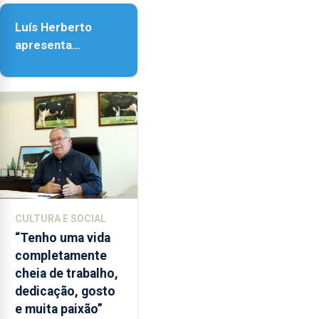
as
Assunção
18h00.
Luís Herberto
apresenta
‘Lugares da
Paisagem’
CULTURA E SOCIAL
“Tenho uma vida
completamente
cheia de trabalho,
dedicação, gosto
e muita paixão”