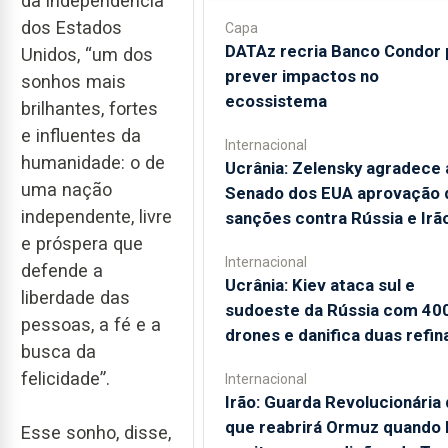
da independência
dos Estados
Capa
DATAz recria Banco Condor 
Unidos, “um dos
prever impactos no
sonhos mais
ecossistema
brilhantes, fortes
e influentes da
Internacional
humanidade: o de
Ucrânia: Zelensky agradece 
uma nação
Senado dos EUA aprovação 
independente, livre
sanções contra Rússia e Irã
e próspera que
Internacional
defende a
Ucrânia: Kiev ataca sul e
liberdade das
sudoeste da Rússia com 40
pessoas, a fé e a
drones e danifica duas refin
busca da
felicidade”.
Internacional
Irão: Guarda Revolucionária 
que reabrirá Ormuz quando
Esse sonho, disse,