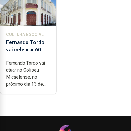
CULTURA E SOCIAL
Fernando Tordo
vai celebrar 60
anos de carreira
Fernando Tordo vai
no Coliseu
atuar no Coliseu
Micaelense
Micaelense, no
próximo dia 13 de...