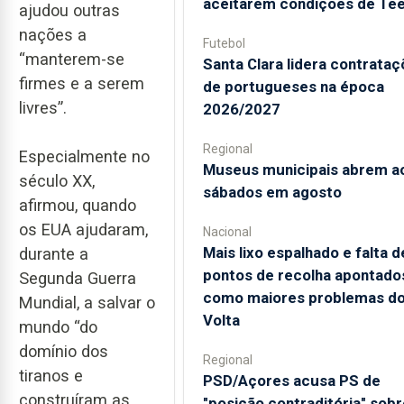
aceitarem condições de Te
ajudou outras
nações a
Futebol
“manterem-se
Santa Clara lidera contrata
firmes e a serem
de portugueses na época
livres”.
2026/2027
Regional
Especialmente no
Museus municipais abrem a
século XX,
sábados em agosto
afirmou, quando
os EUA ajudaram,
Nacional
Mais lixo espalhado e falta d
durante a
pontos de recolha apontado
Segunda Guerra
como maiores problemas d
Mundial, a salvar o
Volta
mundo “do
domínio dos
Regional
tiranos e
PSD/Açores acusa PS de
construíram as
"posição contraditória" sobr