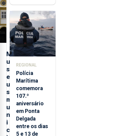
contraditória"
sobre
evolução
turística
M
u
REGIONAL
s
Polícia
e
Marítima
u
comemora
s
107.º
m
aniversário
u
em Ponta
n
Delgada
i
entre os dias
c
5 e 13 de