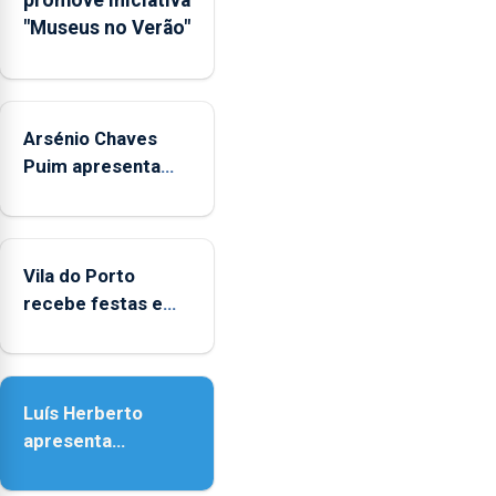
promove iniciativa
Municipal
"Museus no Verão"
de
Museus
aos
sábados
Arsénio Chaves
durante
o
Puim apresenta
mês
obras na Biblioteca
de
de Vila do Porto
agosto,
entre
Vila do Porto
as
recebe festas em
14h00
honra de Nossa
e
Senhora da
as
Assunção
18h00.
Luís Herberto
apresenta
‘Lugares da