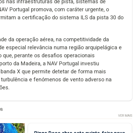
ios nas infraestruturas de pista, sistemas de
 NAV Portugal promova, com caráter urgente, o
itam a certificação do sistema ILS da pista 30 do
dade da operação aérea, na competitividade da
e especial relevância numa região arquipelágica e
o que, perante os desafios operacionais
orto da Madeira, a NAV Portugal investiu
banda X que permite detetar de forma mais
e turbulência e fenómenos de vento adverso na
ões.
UB
VER MAIS
Pingo Doce abre esta quinta-feira nova