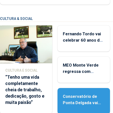
CULTURA & SOCIAL
Fernando Tordo vai
celebrar 60 anos de
carreira no Coliseu
Micaelense
MEO Monte Verde
CULTURA E SOCIAL
regressa com
“Tenho uma vida
reforço da
completamente
acessibilidade
cheia de trabalho,
dedicação, gosto e
Conservatório de
muita paixão”
Ponta Delgada vai
contar com novos