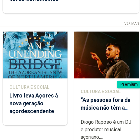
VER MAIS
Premium
CULTURA E SOCIAL
CULTURA E SOCIAL
Livro leva Açores à
“As pessoas fora da
nova geração
música não têm a
açordescendente
noção do quão
Diogo Raposo é um DJ
difícil é produzir
e produtor musical
uma música”
açoriano,...