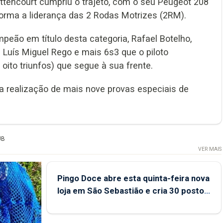
ettencourt cumpriu o trajeto, com o seu Peugeot 208
orma a liderança das 2 Rodas Motrizes (2RM).
peão em título desta categoria, Rafael Botelho,
uís Miguel Rego e mais 6s3 que o piloto
 oito triunfos) que segue à sua frente.
a realização de mais nove provas especiais de
UB
VER MAIS
Pingo Doce abre esta quinta-feira nova
loja em São Sebastião e cria 30 postos
de trabalho