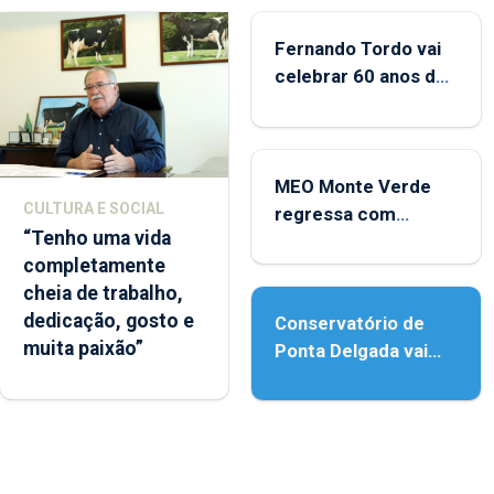
Fernando Tordo vai
celebrar 60 anos de
carreira no Coliseu
Micaelense
MEO Monte Verde
CULTURA E SOCIAL
regressa com
“Tenho uma vida
reforço da
completamente
acessibilidade
cheia de trabalho,
dedicação, gosto e
Conservatório de
muita paixão”
Ponta Delgada vai
contar com novos
instrumentos