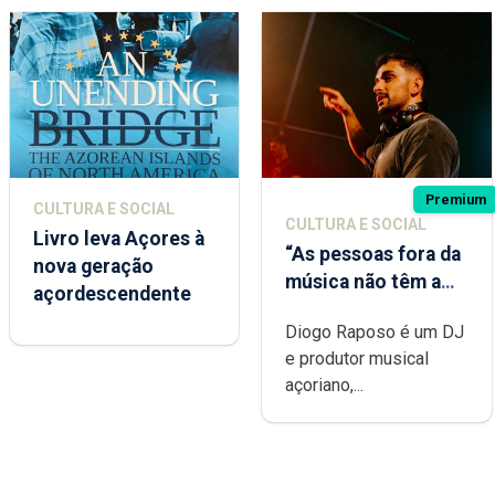
Premium
CULTURA E SOCIAL
CULTURA E SOCIAL
Livro leva Açores à
“As pessoas fora da
nova geração
música não têm a
açordescendente
noção do quão
Diogo Raposo é um DJ
difícil é produzir
e produtor musical
uma música”
açoriano,...