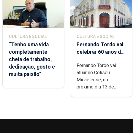
CULTURA E SOCIAL
CULTURA E SOCIAL
“Tenho uma vida
Fernando Tordo vai
completamente
celebrar 60 anos de
cheia de trabalho,
carreira no Coliseu
Fernando Tordo vai
dedicação, gosto e
Micaelense
atuar no Coliseu
muita paixão”
Micaelense, no
próximo dia 13 de...