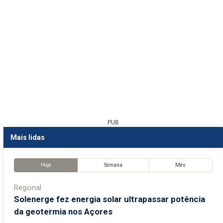
PUB
Mais lidas
Hoje
Semana
Mês
Regional
Solenerge fez energia solar ultrapassar potência
da geotermia nos Açores