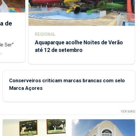
a de
REGIONAL
Aquaparque acolhe Noites de Verão
de Ser”
até 12 de setembro
junto das
Conserveiros criticam marcas brancas com selo
Marca Açores
VER MAIS