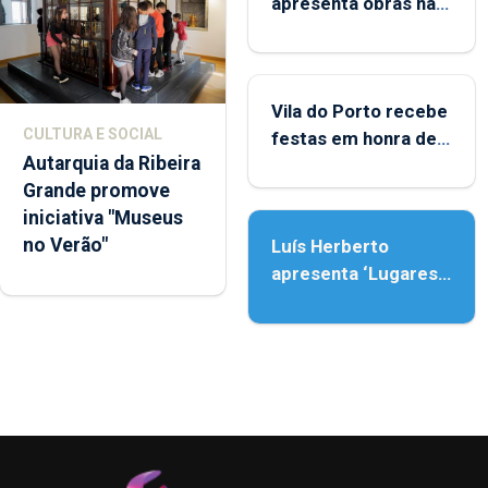
apresenta obras na
Biblioteca de Vila do
Porto
Vila do Porto recebe
CULTURA E SOCIAL
festas em honra de
Autarquia da Ribeira
Nossa Senhora da
Grande promove
Assunção
iniciativa "Museus
no Verão"
Luís Herberto
apresenta ‘Lugares
da Paisagem’