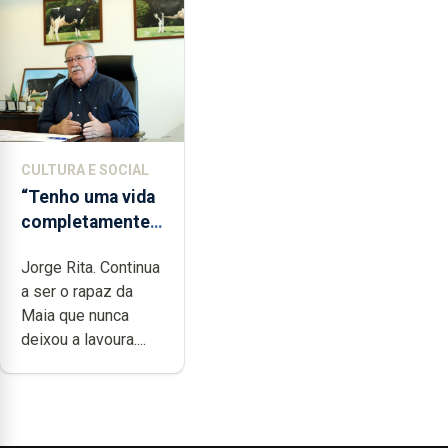
CULTURA E SOCIAL
“Tenho uma vida
completamente
cheia de
Jorge Rita. Continua
trabalho,
a ser o rapaz da
dedicação, gosto
Maia que nunca
e muita paixão”
deixou a lavoura....