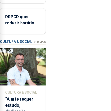
nos Açores
com
opção
DRPCD quer
de
reduzir horário de
compra,
venda de álcool
num
na Região
investimento
de
CULTURA & SOCIAL
VER MAIS
2,3
milhões
de
euros.
CULTURA E SOCIAL
“A arte requer
estudo,