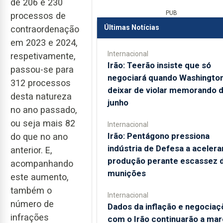
de 206 e 230
PUB
processos de
Últimas Notícias
contraordenação
em 2023 e 2024,
Internacional
respetivamente,
Irão: Teerão insiste que só
passou-se para
negociará quando Washingto
312 processos
deixar de violar memorando 
desta natureza
junho
no ano passado,
ou seja mais 82
Internacional
Irão: Pentágono pressiona
do que no ano
indústria de Defesa a acelera
anterior. E,
produção perante escassez 
acompanhando
munições
este aumento,
também o
Internacional
número de
Dados da inflação e negociaç
infrações
com o Irão continuarão a mar