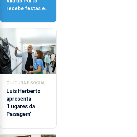
Vila do Porto
recebe festas em
honra de Nossa
Senhora da
Assunção
CULTURA E SOCIAL
Luís Herberto
apresenta
‘Lugares da
Paisagem’