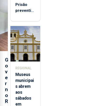
Prisão
preventiva
para
suspeito
de coação
e
tentativa
de
violação
da prima
G
em São
o
REGIONAL
Miguel
v
Museus
e
municipai
r
s abrem
n
aos
o
sábados
R
em