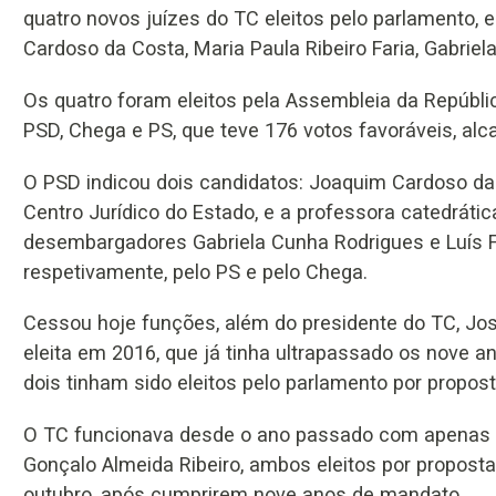
quatro novos juízes do TC eleitos pelo parlamento, 
Cardoso da Costa, Maria Paula Ribeiro Faria, Gabriel
Os quatro foram eleitos pela Assembleia da Repúblic
PSD, Chega e PS, que teve 176 votos favoráveis, alc
O PSD indicou dois candidatos: Joaquim Cardoso da C
Centro Jurídico do Estado, e a professora catedrática
desembargadores Gabriela Cunha Rodrigues e Luís Fi
respetivamente, pelo PS e pelo Chega.
Cessou hoje funções, além do presidente do TC, Jos
eleita em 2016, que já tinha ultrapassado os nove 
dois tinham sido eleitos pelo parlamento por propos
O TC funcionava desde o ano passado com apenas 11
Gonçalo Almeida Ribeiro, ambos eleitos por propost
outubro, após cumprirem nove anos de mandato.