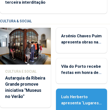
terceira interditação
CULTURA & SOCIAL
Arsénio Chaves Puim
apresenta obras na
Biblioteca de Vila do
Porto
Vila do Porto recebe
CULTURA E SOCIAL
festas em honra de
Autarquia da Ribeira
Nossa Senhora da
Grande promove
Assunção
iniciativa "Museus
no Verão"
Luís Herberto
apresenta ‘Lugares
da Paisagem’