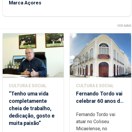
Marca Açores
VER MAIS
CULTURA E SOCIAL
CULTURA E SOCIAL
“Tenho uma vida
Fernando Tordo vai
completamente
celebrar 60 anos de
cheia de trabalho,
carreira no Coliseu
Fernando Tordo vai
dedicação, gosto e
Micaelense
atuar no Coliseu
muita paixão”
Micaelense, no