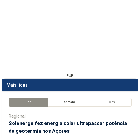
PUB
Mais lidas
Hoje
Semana
Mês
Regional
Solenerge fez energia solar ultrapassar potência
da geotermia nos Açores