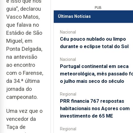
é isso que nos
PUB
guia”, declarou
Vasco Matos,
Últimas Notícias
que falava no
Nacional
Estádio de São
Céu pouco nublado ou limpo
Miguel, em
durante o eclipse total do Sol
Ponta Delgada,
na antevisão
Nacional
ao encontro
Portugal continental em seca
com o Farense,
meteorológica, mês passado fo
da 34.ª última
o julho mais seco do século
jornada do
Regional
campeonato.
PRR financia 767 respostas
habitacionais nos Açores com
Uma vez que o
investimento de 65 ME
vencedor da
Taça de
Regional