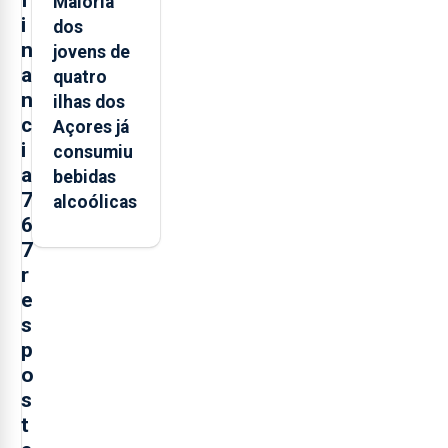
Maioria
i
dos
n
jovens de
a
quatro
n
ilhas dos
c
Açores já
i
consumiu
a
bebidas
7
alcoólicas
6
7
r
e
s
p
o
s
t