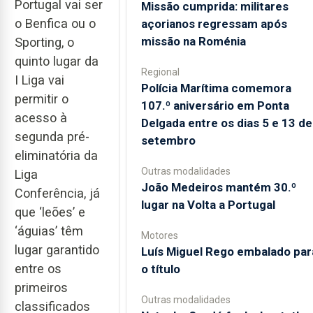
Portugal vai ser
Missão cumprida: militares
o Benfica ou o
açorianos regressam após
missão na Roménia
Sporting, o
quinto lugar da
Regional
I Liga vai
Polícia Marítima comemora
permitir o
107.º aniversário em Ponta
acesso à
Delgada entre os dias 5 e 13 de
segunda pré-
setembro
eliminatória da
Outras modalidades
Liga
João Medeiros mantém 30.º
Conferência, já
lugar na Volta a Portugal
que ‘leões’ e
‘águias’ têm
Motores
lugar garantido
Luís Miguel Rego embalado par
entre os
o título
primeiros
Outras modalidades
classificados