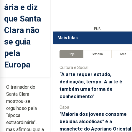
ária e diz
que Santa
Clara não
PUB
Mais lidas
se guia
pela
Hoje
Semana
Mês
Europa
Cultura e Social
“A arte requer estudo,
dedicação, tempo. A arte é
O treinador do
também uma forma de
Santa Clara
conhecimento”
mostrou-se
Capa
orgulhoso pela
"Maioria dos jovens consome
“época
bebidas alcoólicas" é a
extraordinária”,
manchete do Açoriano Oriental
mas afirmou que a