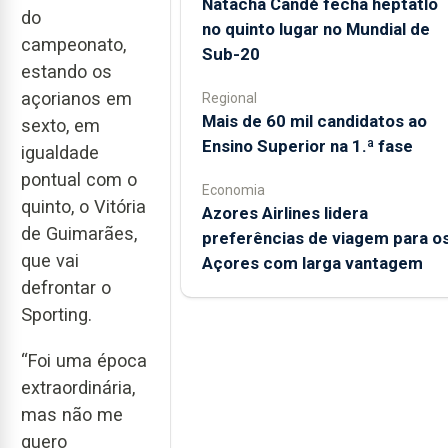
Natacha Candé fecha heptatlo
do
no quinto lugar no Mundial de
campeonato,
Sub-20
estando os
açorianos em
Regional
Mais de 60 mil candidatos ao
sexto, em
Ensino Superior na 1.ª fase
igualdade
pontual com o
Economia
quinto, o Vitória
Azores Airlines lidera
de Guimarães,
preferências de viagem para o
que vai
Açores com larga vantagem
defrontar o
Sporting.
“Foi uma época
extraordinária,
mas não me
quero