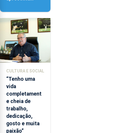
‘Lugares da
Paisagem’
CULTURA E SOCIAL
“Tenho uma
vida
completament
e cheia de
trabalho,
dedicação,
gosto e muita
paixão”