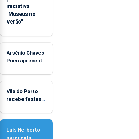
Governo
iniciativa
Regional.
"Museus no
Verão"
Arsénio Chaves
Puim apresenta
obras na
Biblioteca de
Vila do Porto
Vila do Porto
recebe festas
em honra de
Nossa Senhora
da Assunção
Luís Herberto
apresenta