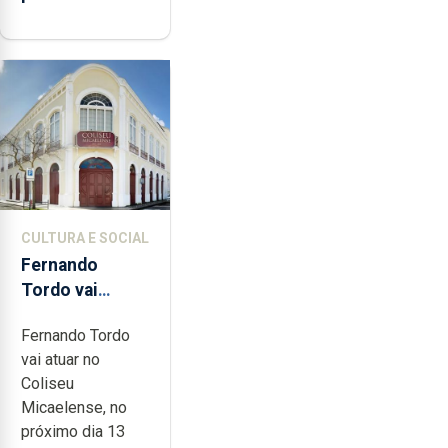
CULTURA E SOCIAL
Fernando
Tordo vai
celebrar 60
Fernando Tordo
anos de
vai atuar no
carreira no
Coliseu
Coliseu
Micaelense, no
Micaelense
próximo dia 13