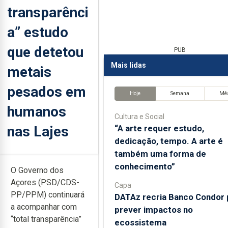
transparênci
a” estudo
que detetou
PUB
Mais lidas
metais
pesados em
Hoje
Semana
Mê
humanos
Cultura e Social
nas Lajes
“A arte requer estudo,
dedicação, tempo. A arte é
também uma forma de
conhecimento”
O Governo dos
Açores (PSD/CDS-
Capa
PP/PPM) continuará
DATAz recria Banco Condor 
a acompanhar com
prever impactos no
“total transparência”
ecossistema