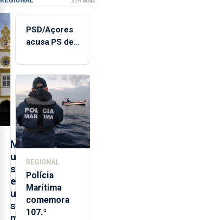
REGIONAL
VER MAIS
PSD/Açores
acusa PS de
"posição
contraditória"
sobre
evolução
turística
M
u
REGIONAL
s
Polícia
e
Marítima
u
comemora
s
107.º
m