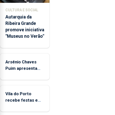
núcleos
museológicos
CULTURA E SOCIAL
integrados
Autarquia da
na
Ribeira Grande
Rede
promove iniciativa
Municipal
"Museus no Verão"
de
Museus
aos
sábados
Arsénio Chaves
durante
o
Puim apresenta
mês
obras na Biblioteca
de
de Vila do Porto
agosto,
entre
Vila do Porto
as
recebe festas em
14h00
honra de Nossa
e
Senhora da