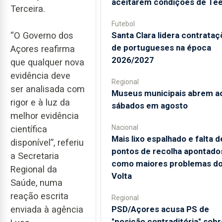
aceitarem condições de Te
Terceira.
Futebol
“O Governo dos
Santa Clara lidera contrata
de portugueses na época
Açores reafirma
2026/2027
que qualquer nova
evidência deve
Regional
ser analisada com
Museus municipais abrem a
rigor e à luz da
sábados em agosto
melhor evidência
Nacional
científica
Mais lixo espalhado e falta d
disponível”, referiu
pontos de recolha apontado
a Secretaria
como maiores problemas d
Regional da
Volta
Saúde, numa
reação escrita
Regional
enviada à agência
PSD/Açores acusa PS de
"posição contraditória" sobr