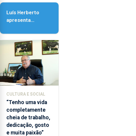
as
Assunção
18h00.
Luís Herberto
apresenta
‘Lugares da
Paisagem’
CULTURA E SOCIAL
“Tenho uma vida
completamente
cheia de trabalho,
dedicação, gosto
e muita paixão”