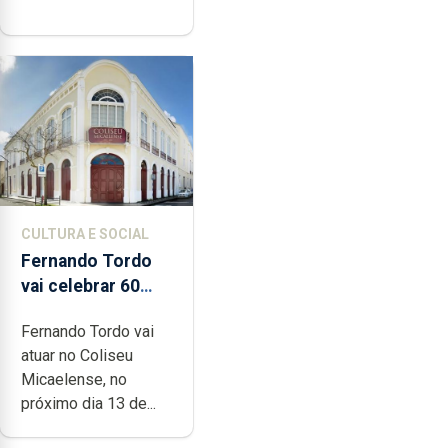
CULTURA E SOCIAL
Fernando Tordo
vai celebrar 60
anos de carreira
Fernando Tordo vai
no Coliseu
atuar no Coliseu
Micaelense
Micaelense, no
próximo dia 13 de...