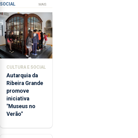
SOCIAL
os
MAIS
65
milhões
de
euros
e
abrange
767
respostas
CULTURA E SOCIAL
habitacionais,
Autarquia da
anunciou
Ribeira Grande
o
promove
Governo
iniciativa
Regional.
"Museus no
Verão"