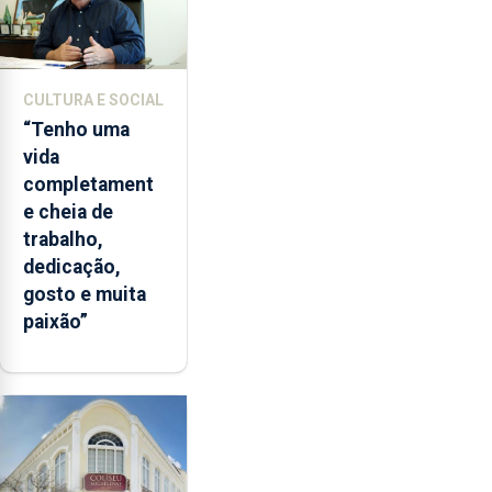
CULTURA E SOCIAL
“Tenho uma
vida
completament
e cheia de
trabalho,
dedicação,
gosto e muita
paixão”