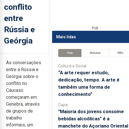
conflito
entre
Rússia e
PUB
Mais lidas
Geórgia
Hoje
Semana
Mês
As conversações
Cultura e Social
entre a Rússia e
“A arte requer estudo,
Geórgia sobre o
dedicação, tempo. A arte é
conflito no
também uma forma de
Cáucaso
conhecimento”
começaram em
Genebra, através
Capa
de grupos de
"Maioria dos jovens consome
trabalho
bebidas alcoólicas" é a
informais, um
manchete do Açoriano Oriental