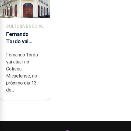
CULTURA E SOCIAL
Fernando
Tordo vai
celebrar 60
Fernando Tordo
anos de
vai atuar no
carreira no
Coliseu
Coliseu
Micaelense, no
Micaelense
próximo dia 13
de...