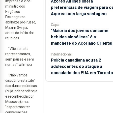
Azores Airlines lidera
imprensa o vice-
ministro dos
preferências de viagem para o
Negócios
Açores com larga vantagem
Estrangeiros
abkhaze pro-russo,
Capa
Maxim Gvinjia,
"Maioria dos jovens consome
antes do início das
bebidas alcoólicas" é a
reuniões.
manchete do Açoriano Oriental
"Vão ser oito
representantes,
Internacional
sem países e sem
Polícia canadiana acusa 2
nomes", afirmou.
adolescentes do ataque a
consulado dos EUA em Toronto
"Não vamos
discutir o estatuto"
das duas repúblicas
(cuja independência
é reconhecida por
Moscovo), mas
"esperamos ter
conversações