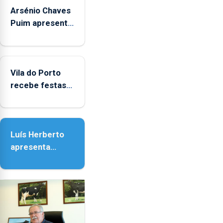
Arsénio Chaves
Puim apresenta
obras na
Biblioteca de
Vila do Porto
Vila do Porto
recebe festas
em honra de
Nossa Senhora
da Assunção
Luís Herberto
apresenta
‘Lugares da
Paisagem’