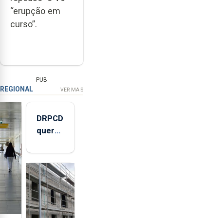
“erupção em
curso”.
PUB
REGIONAL
VER MAIS
DRPCD
quer
reduzir
horário
de
venda
de
álcool
na