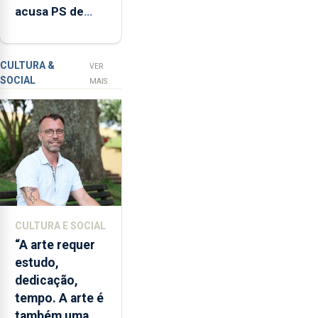
acusa PS de
125.
"posição
Há
contraditória"
92
sobre evolução
pessoas
CULTURA &
VER
SOCIAL
que
turística
MAIS
aguardam
há
mais
de
seis
meses
e
12
CULTURA E SOCIAL
que
“A arte requer
aguardam
estudo,
há
dedicação,
mais
tempo. A arte é
de
também uma