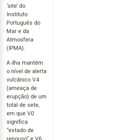
‘site’ do
Instituto
Português do
Mar e da
Atmosfera
(IPMA).
A ilha mantém
o nível de alerta
vulcânico V4
(ameaça de
erupção) de um
total de sete,
em que V0
significa
“estado de
repouso” e V6