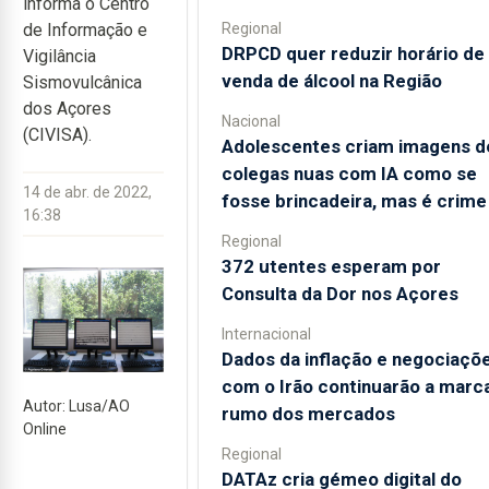
informa o Centro
Regional
de Informação e
DRPCD quer reduzir horário de
Vigilância
venda de álcool na Região
Sismovulcânica
dos Açores
Nacional
(CIVISA).
Adolescentes criam imagens d
colegas nuas com IA como se
14 de abr. de 2022,
fosse brincadeira, mas é crime
16:38
Regional
372 utentes esperam por
Consulta da Dor nos Açores
Internacional
Dados da inflação e negociaçõ
com o Irão continuarão a marc
Autor: Lusa/AO
rumo dos mercados
Online
Regional
DATAz cria gémeo digital do