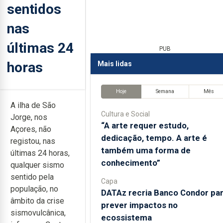
sentidos
nas
últimas 24
PUB
horas
Mais lidas
Hoje
Semana
Mês
A ilha de São
Cultura e Social
Jorge, nos
“A arte requer estudo,
Açores, não
dedicação, tempo. A arte é
registou, nas
também uma forma de
últimas 24 horas,
conhecimento”
qualquer sismo
sentido pela
Capa
população, no
DATAz recria Banco Condor pa
âmbito da crise
prever impactos no
sismovulcânica,
ecossistema