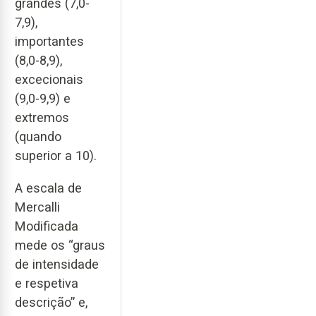
grandes (7,0-
7,9),
importantes
(8,0-8,9),
excecionais
(9,0-9,9) e
extremos
(quando
superior a 10).
A escala de
Mercalli
Modificada
mede os “graus
de intensidade
e respetiva
descrição” e,