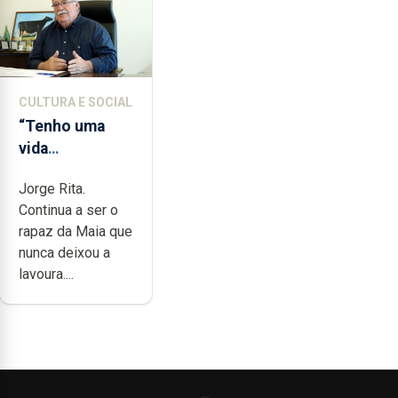
CULTURA E SOCIAL
“Tenho uma
vida
completamente
Jorge Rita.
cheia de
Continua a ser o
trabalho,
rapaz da Maia que
dedicação,
nunca deixou a
gosto e muita
lavoura....
paixão”