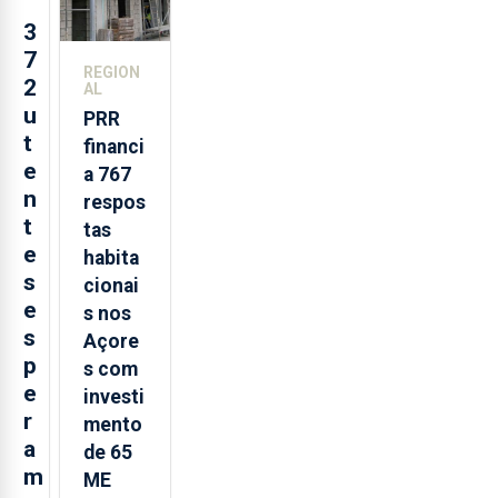
Região
3
7
REGION
2
AL
u
PRR
t
financi
e
a 767
n
respos
t
tas
e
habita
s
cionai
e
s nos
s
Açore
p
s com
e
investi
r
mento
a
de 65
m
ME