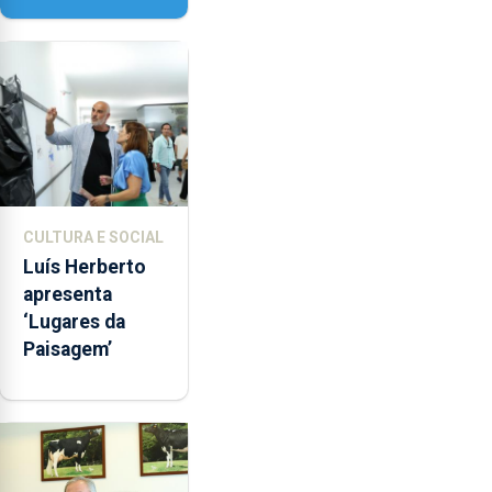
da
Nossa Senhora
Saúde.
da Assunção
CULTURA E SOCIAL
Luís Herberto
apresenta
‘Lugares da
Paisagem’