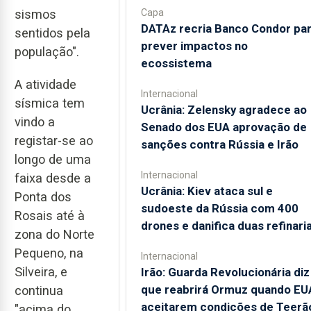
Capa
sismos
DATAz recria Banco Condor pa
sentidos pela
prever impactos no
população".
ecossistema
A atividade
Internacional
sísmica tem
Ucrânia: Zelensky agradece ao
vindo a
Senado dos EUA aprovação de
registar-se ao
sanções contra Rússia e Irão
longo de uma
Internacional
faixa desde a
Ucrânia: Kiev ataca sul e
Ponta dos
sudoeste da Rússia com 400
Rosais até à
drones e danifica duas refinari
zona do Norte
Pequeno, na
Internacional
Silveira, e
Irão: Guarda Revolucionária diz
que reabrirá Ormuz quando EU
continua
aceitarem condições de Teerã
"acima do