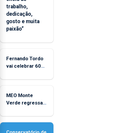
apresenta
trabalho,
um
dedicação,
“decréscimo
gosto e muita
significativo”
paixão”
da
CPUE
entre
2022
e
Fernando Tordo
2025
vai celebrar 60
anos de carreira
no Coliseu
Micaelense
MEO Monte
Verde regressa
com reforço da
acessibilidade
Conservatório de