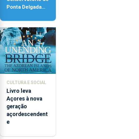
Ponta Delgada
vai contar com
novos
instrumentos
CULTURA E SOCIAL
Livro leva
Açores à nova
geração
açordescendent
e