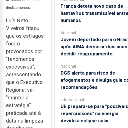
de riscos de cheias e
França deteta novo caso de
deslizamentos.
hantavírus transmissível entr
Luís Neto
humanos
Viveiros frisou
Nacional
que os estragos
Jovem deportado para o Brasi
foram
após AIMA demorar dois anos
provocados por
decidir reagrupamento
"fenómenos
excessivos",
Nacional
DGS alerta para risco de
acrescentando
afogamentos e divulga guia 
que o Executivo
recomendações
Regional vai
"manter a
Internacional
estratégia"
UE prepara-se para "possíveis
praticada até à
repercussões" na energia
data na limpeza
devido a eclipse solar