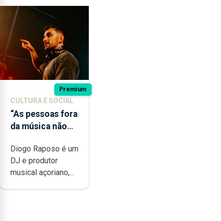
Premium
CULTURA E SOCIAL
“As pessoas fora
da música não
têm a noção do
Diogo Raposo é um
quão difícil é
DJ e produtor
produzir uma
musical açoriano,...
música”