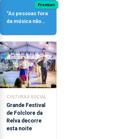
Premium
“As pessoas fora
da música não
têm a noção do
quão difícil é
produzir uma
música”
CULTURA E SOCIAL
Grande Festival
de Folclore da
Relva decorre
esta noite