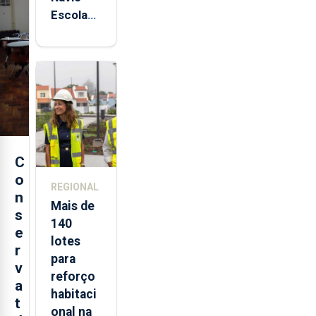
Escola
Sagres
está de
regresso
aos
Açores
C
o
REGIONAL
n
Mais de
s
140
e
lotes
r
para
v
reforço
a
habitaci
t
onal na