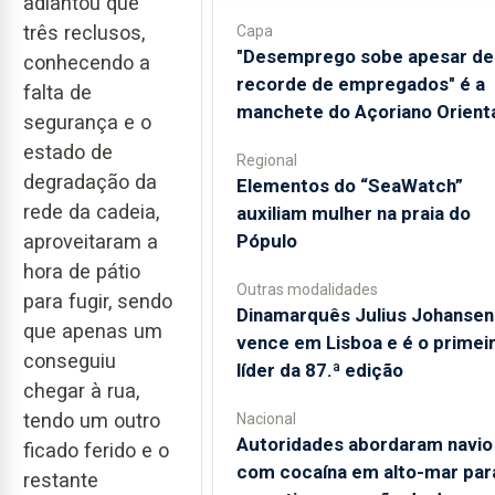
adiantou que
três reclusos,
Capa
"Desemprego sobe apesar de
conhecendo a
recorde de empregados" é a
falta de
manchete do Açoriano Orient
segurança e o
estado de
Regional
degradação da
​Elementos do “SeaWatch”
rede da cadeia,
auxiliam mulher na praia do
Pópulo
aproveitaram a
hora de pátio
Outras modalidades
para fugir, sendo
Dinamarquês Julius Johansen
que apenas um
vence em Lisboa e é o primei
conseguiu
líder da 87.ª edição
chegar à rua,
tendo um outro
Nacional
Autoridades abordaram navio
ficado ferido e o
com cocaína em alto-mar par
restante