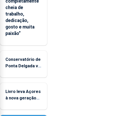
completamente
cheia de
trabalho,
dedicação,
gosto e muita
paixão”
Conservatório de
Ponta Delgada vai
contar com
novos
instrumentos
Livro leva Açores
à nova geração
açordescendente