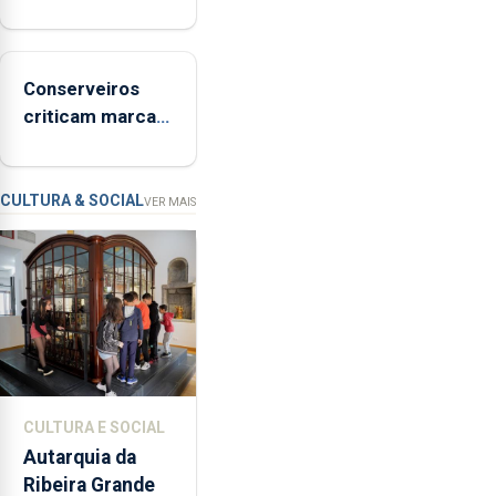
reabre a banhos
o
após terceira
programa
interditação
“Hora
Conserveiros
de
criticam marcas
Ser”
brancas com
para
selo Marca
a
Açores
prevenção
CULTURA & SOCIAL
VER MAIS
primária
da
violência
doméstica,
através
da
promoção
de
CULTURA E SOCIAL
competências
Autarquia da
pessoais,
Ribeira Grande
emocionais