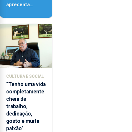
apresenta
‘Lugares da
Paisagem’
CULTURA E SOCIAL
“Tenho uma vida
completamente
cheia de
trabalho,
dedicação,
gosto e muita
paixão”