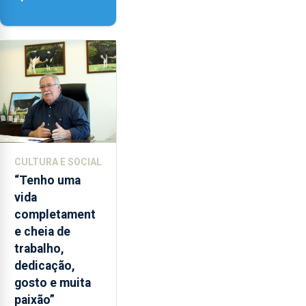
‘Lugares da
Paisagem’
CULTURA E SOCIAL
“Tenho uma
vida
completament
e cheia de
trabalho,
dedicação,
gosto e muita
paixão”