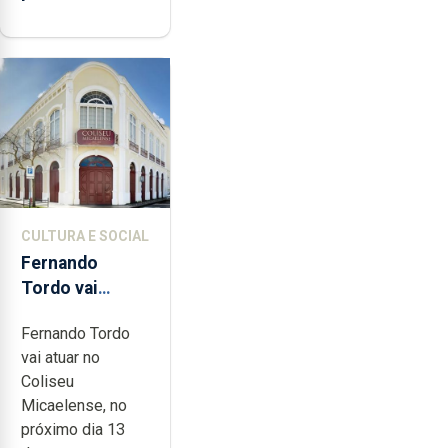
CULTURA E SOCIAL
Fernando
Tordo vai
celebrar 60
Fernando Tordo
anos de
vai atuar no
carreira no
Coliseu
Coliseu
Micaelense, no
Micaelense
próximo dia 13