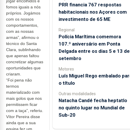
jogar encolhidos e
PRR financia 767 respostas
fomos iguais a nós
habitacionais nos Açores com
próprios. Jogámos
investimento de 65 ME
com os nossos
comportamentos,
Regional
com as nossas
Polícia Marítima comemora
armas”, afirmou o
107.º aniversário em Ponta
técnico do Santa
Clara, sublinhando
Delgada entre os dias 5 e 13 de
que apenas faltou
setembro
concretizar algumas
oportunidades que
Motores
criaram.
Luís Miguel Rego embalado par
“Foi pena não
o título
termos
materializado com
Outras modalidades
mais golos que nos
Natacha Candé fecha heptatlo
permitissem ficar
no quinto lugar no Mundial de
com a taça”, referiu.
Sub-20
Vítor Pereira disse
ainda que a sua
equipa fez um