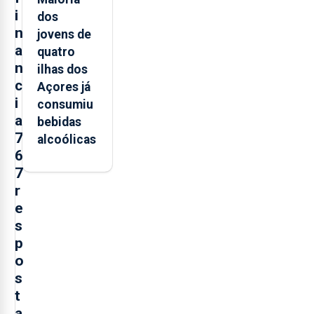
i
dos
n
jovens de
a
quatro
n
ilhas dos
c
Açores já
i
consumiu
a
bebidas
7
alcoólicas
6
7
r
e
s
p
o
s
t
a