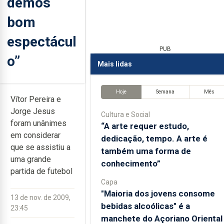
demos
bom
espectácul
PUB
o”
Mais lidas
Hoje
Semana
Mês
Vítor Pereira e
Jorge Jesus
Cultura e Social
foram unânimes
“A arte requer estudo,
em considerar
dedicação, tempo. A arte é
que se assistiu a
também uma forma de
uma grande
conhecimento”
partida de futebol
Capa
"Maioria dos jovens consome
13 de nov. de 2009,
bebidas alcoólicas" é a
23:45
manchete do Açoriano Oriental