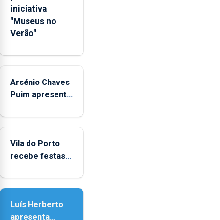
Governo
iniciativa
Regional.
"Museus no
Verão"
Arsénio Chaves
Puim apresenta
obras na
Biblioteca de
Vila do Porto
Vila do Porto
recebe festas
em honra de
Nossa Senhora
da Assunção
Luís Herberto
apresenta