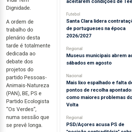
aceitarem condições de Te
Dignidade.
Futebol
Santa Clara lidera contrata
A ordem de
de portugueses na época
trabalho do
2026/2027
plenário desta
tarde é totalmente
Regional
dedicada ao
Museus municipais abrem a
debate dos
sábados em agosto
projetos do
Nacional
partido Pessoas-
Mais lixo espalhado e falta d
Animais-Natureza
pontos de recolha apontado
(PAN), BE, PS e
como maiores problemas d
Partido Ecologista
Volta
“Os Verdes”,
numa sessão que
Regional
PSD/Açores acusa PS de
se prevê longa.
"posição contraditória" sobr