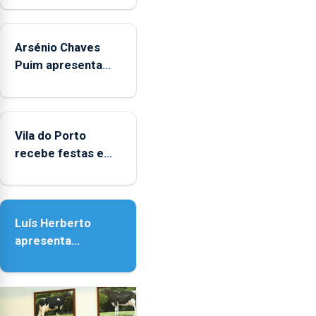
aos
sábados
Arsénio Chaves
durante
o
Puim apresenta
mês
obras na Biblioteca
de
de Vila do Porto
agosto,
entre
Vila do Porto
as
recebe festas em
14h00
honra de Nossa
e
Senhora da
as
Assunção
18h00.
Luís Herberto
apresenta
‘Lugares da
Paisagem’