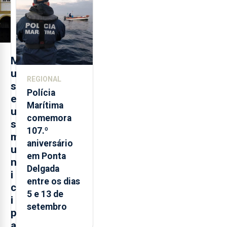
evolução
turística
M
u
REGIONAL
s
Polícia
e
Marítima
u
comemora
s
107.º
m
aniversário
u
em Ponta
n
Delgada
i
entre os dias
c
5 e 13 de
i
setembro
p
a