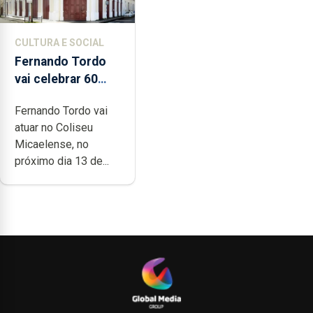
CULTURA E SOCIAL
Fernando Tordo
vai celebrar 60
anos de carreira
Fernando Tordo vai
no Coliseu
atuar no Coliseu
Micaelense
Micaelense, no
próximo dia 13 de...