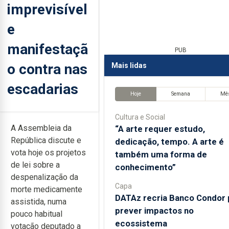
imprevisível
e
manifestaçã
PUB
o contra nas
Mais lidas
escadarias
Hoje
Semana
Mê
Cultura e Social
A Assembleia da
“A arte requer estudo,
República discute e
dedicação, tempo. A arte é
vota hoje os projetos
também uma forma de
de lei sobre a
conhecimento”
despenalização da
Capa
morte medicamente
DATAz recria Banco Condor 
assistida, numa
prever impactos no
pouco habitual
ecossistema
votação deputado a