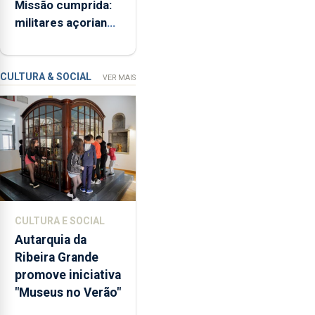
Missão cumprida:
ME
iniciativa
militares açorianos
“Museus
regressam após
no
missão na Roménia
Verão”,
que
CULTURA & SOCIAL
VER MAIS
garante
a
abertura
dos
museus
e
núcleos
museológicos
CULTURA E SOCIAL
integrados
Autarquia da
na
Ribeira Grande
Rede
promove iniciativa
Municipal
"Museus no Verão"
de
Museus