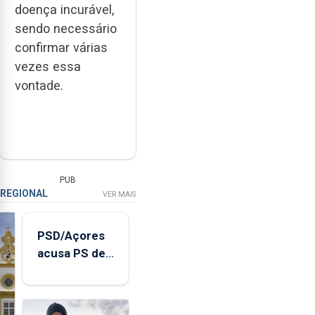
doença incurável,
sendo necessário
confirmar várias
vezes essa
vontade.
PUB
REGIONAL
VER MAIS
PSD/Açores
acusa PS de
"posição
contraditória"
sobre