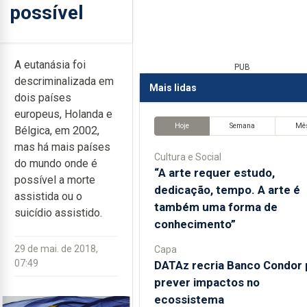
possível
A eutanásia foi
PUB
descriminalizada em
Mais lidas
dois países
europeus, Holanda e
Hoje
Semana
Mê
Bélgica, em 2002,
mas há mais países
Cultura e Social
do mundo onde é
“A arte requer estudo,
possível a morte
dedicação, tempo. A arte é
assistida ou o
também uma forma de
suicídio assistido.
conhecimento”
29 de mai. de 2018,
Capa
07:49
DATAz recria Banco Condor 
prever impactos no
ecossistema