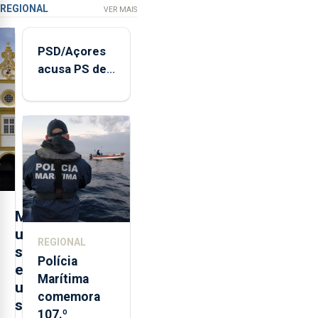
REGIONAL
VER MAIS
PSD/Açores
acusa PS de
"posição
contraditória"
sobre
evolução
turística
M
u
REGIONAL
s
Polícia
e
Marítima
u
comemora
s
107.º