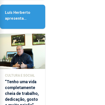
Senhora da
as
Assunção
18h00.
Luís Herberto
apresenta
‘Lugares da
Paisagem’
CULTURA E SOCIAL
“Tenho uma vida
completamente
cheia de trabalho,
dedicação, gosto