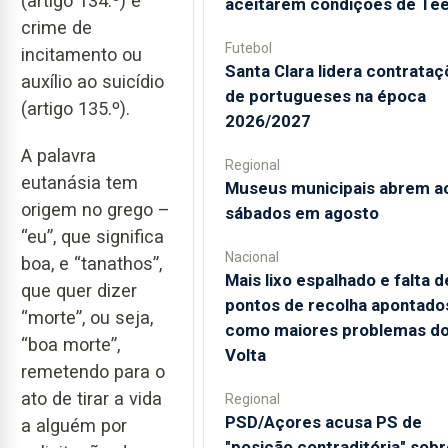
(artigo 134.º) e
aceitarem condições de Te
crime de
Futebol
incitamento ou
Santa Clara lidera contrata
auxílio ao suicídio
de portugueses na época
(artigo 135.º).
2026/2027
A palavra
Regional
eutanásia tem
Museus municipais abrem a
origem no grego –
sábados em agosto
“eu”, que significa
Nacional
boa, e “tanathos”,
Mais lixo espalhado e falta d
que quer dizer
pontos de recolha apontado
“morte”, ou seja,
como maiores problemas d
“boa morte”,
Volta
remetendo para o
ato de tirar a vida
Regional
PSD/Açores acusa PS de
a alguém por
"posição contraditória" sobr