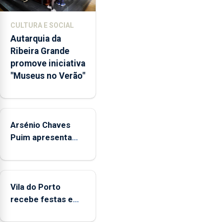
núcleos
museológicos
CULTURA E SOCIAL
integrados
Autarquia da
na
Ribeira Grande
Rede
promove iniciativa
Municipal
"Museus no Verão"
de
Museus
aos
sábados
Arsénio Chaves
durante
o
Puim apresenta
mês
obras na Biblioteca
de
de Vila do Porto
agosto,
entre
Vila do Porto
as
recebe festas em
14h00
honra de Nossa
e