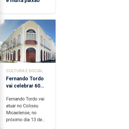
e muita paixão”
CULTURA E SOCIAL
Fernando Tordo
vai celebrar 60
anos de carreira
Fernando Tordo vai
no Coliseu
atuar no Coliseu
Micaelense
Micaelense, no
próximo dia 13 de...