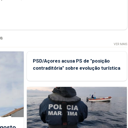
UB
VER MAIS
PSD/Açores acusa PS de "posição
contraditória" sobre evolução turística
agosto