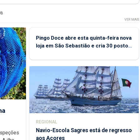
UB
VER MAIS
Pingo Doce abre esta quinta-feira nova
loja em São Sebastião e cria 30 postos
de trabalho
ha
REGIONAL
Navio-Escola Sagres está de regresso
aos Açores