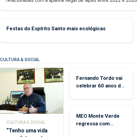
relacionadas com a apanha ilegal de lapas entre 2022 e 2026. A ilha
das Flores apresenta um “decréscimo significativo” da CPUE entr
2022 e 2025
Festas do Espírito Santo mais ecológicas
CULTURA & SOCIAL
Fernando Tordo vai
celebrar 60 anos de
carreira no Coliseu
Micaelense
MEO Monte Verde
CULTURA E SOCIAL
regressa com
“Tenho uma vida
reforço da