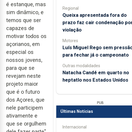
é estanque, mas
Regional
sim dinâmico, e
Queixa apresentada fora do
temos que ser
prazo faz cair condenação po
capazes de
violação
motivar todos os
Motores
açorianos, em
Luís Miguel Rego sem pressã
especial os
para fechar já o campeonato
nossos jovens,
Outras modalidades
para que se
Natacha Candé em quarto no
revejam neste
heptatlo nos Estados Unidos
projeto maior
que é o futuro
dos Açores, que
PUB
nele participem
Últimas Notícias
ativamente e
que se orgulhem
Internacional
dele fazer parte",