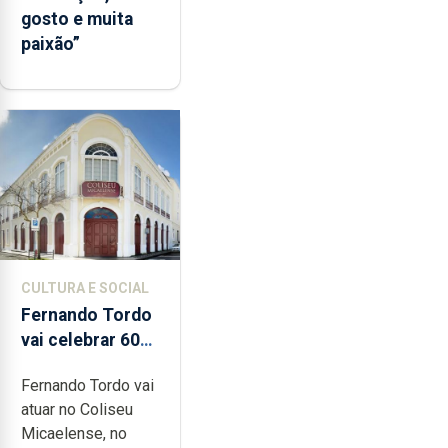
gosto e muita
paixão”
CULTURA E SOCIAL
Fernando Tordo
vai celebrar 60
anos de carreira
Fernando Tordo vai
no Coliseu
atuar no Coliseu
Micaelense
Micaelense, no