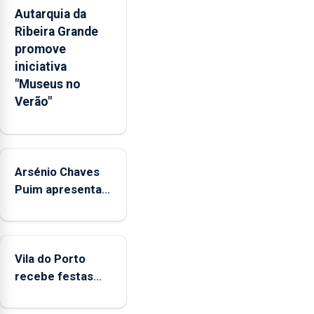
competências
Autarquia da
pessoais,
Ribeira Grande
emocionais
promove
e
iniciativa
sociais
"Museus no
junto
Verão"
das
crianças
Arsénio Chaves
Puim apresenta
obras na
Biblioteca de Vila
do Porto
Vila do Porto
recebe festas
em honra de
Nossa Senhora