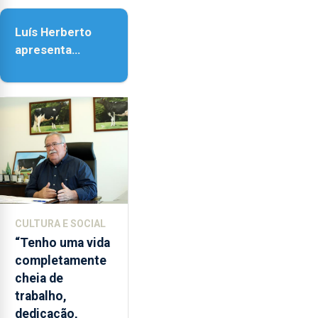
da Assunção
Luís Herberto
apresenta
‘Lugares da
Paisagem’
CULTURA E SOCIAL
“Tenho uma vida
completamente
cheia de
trabalho,
dedicação,