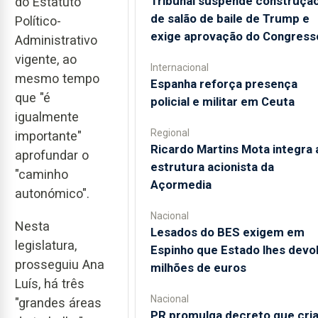
Tribunal suspende construçã
do Estatuto
de salão de baile de Trump e
Político-
exige aprovação do Congress
Administrativo
vigente, ao
Internacional
mesmo tempo
Espanha reforça presença
que "é
policial e militar em Ceuta
igualmente
Regional
importante"
Ricardo Martins Mota integra 
aprofundar o
estrutura acionista da
"caminho
Açormedia
autonómico".
Nacional
Nesta
Lesados do BES exigem em
legislatura,
Espinho que Estado lhes devo
prosseguiu Ana
milhões de euros
Luís, há três
Nacional
"grandes áreas
PR promulga decreto que cri