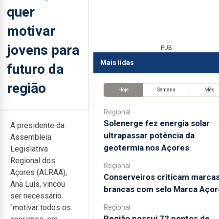
quer
motivar
jovens para
PUB
Mais lidas
futuro da
região
Hoje
Semana
Mês
Regional
Solenerge fez energia solar
A presidente da
ultrapassar potência da
Assembleia
geotermia nos Açores
Legislativa
Regional dos
Regional
Açores (ALRAA),
Conserveiros criticam marca
Ana Luís, vincou
brancas com selo Marca Açor
ser necessário
"motivar todos os
Regional
Região possui 72 pontos de